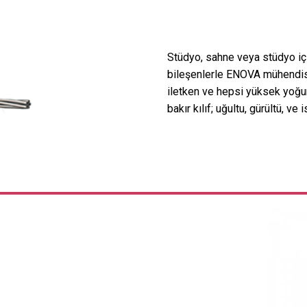
Stüdyo, sahne veya stüdyo içi
bileşenlerle ENOVA mühendisl
iletken ve hepsi yüksek yoğunl
bakır kılıf; uğultu, gürültü, v