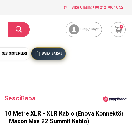
Bize Ulaşın:
+90 212 706 10 52
0
Giriş / Kayıt
SES SISTEMLERI
BABA GARAJ
SesciBaba
10 Metre XLR - XLR Kablo (Enova Konnektör
+ Maxon Mxa 22 Summit Kablo)