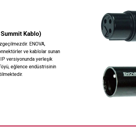
Summit Kablo)
 vazgeçilmezdir. ENOVA,
onnektörler ve kablolar sunan
 IP versiyonunda yerleşik
föyü, eğlence endüstrisinin
tilmektedir.