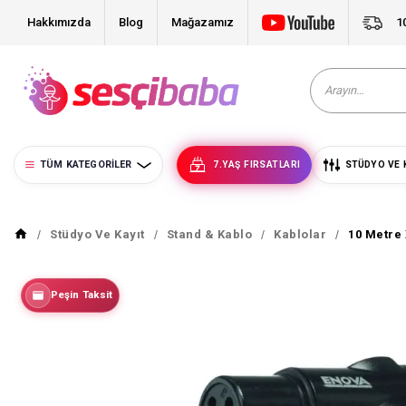
Hakkımızda
Blog
Mağazamız
1
TÜM KATEGORILER
7.YAŞ FIRSATLARI
STÜDYO VE 
Stüdyo Ve Kayıt
Stand & Kablo
Kablolar
10 Metre
Peşin Taksit