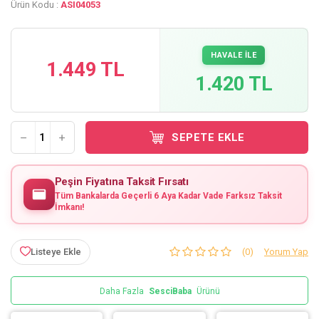
Ürün Kodu :
ASI04053
HAVALE İLE
1.449 TL
1.420 TL
SEPETE EKLE
Peşin Fiyatına Taksit Fırsatı
Tüm Bankalarda Geçerli 6 Aya Kadar Vade Farksız Taksit
İmkanı!
Listeye Ekle
(0)
Yorum Yap
Daha Fazla
SesciBaba
Ürünü