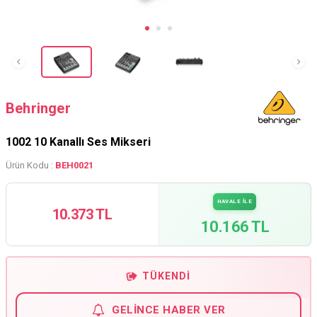
Behringer
1002 10 Kanallı Ses Mikseri
Ürün Kodu :
BEH0021
HAVALE İLE
10.373 TL
10.166 TL
TÜKENDI
GELINCE HABER VER