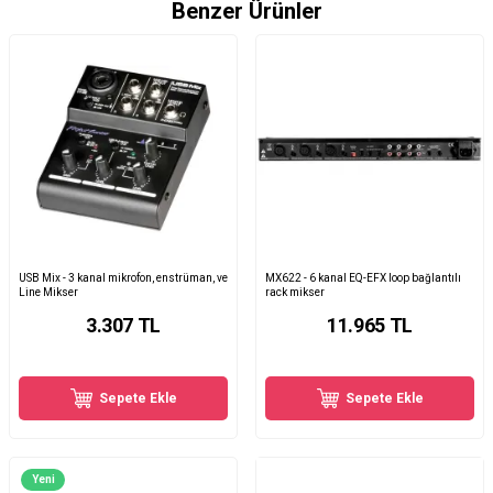
Benzer Ürünler
USB Mix - 3 kanal mikrofon, enstrüman, ve
MX622 - 6 kanal EQ-EFX loop bağlantılı
Line Mikser
rack mikser
3.307
TL
11.965
TL
Sepete Ekle
Sepete Ekle
Yeni