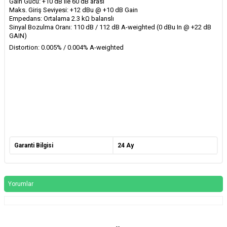
Gain Gücü: +10 dB ile 60 dB arası
Maks. Giriş Seviyesi: +12 dBu @ +10 dB Gain
Empedans: Ortalama 2.3 kΩ balanslı
Sinyal Bozulma Oranı: 110 dB / 112 dB A-weighted (0 dBu In @ +22 dB
GAIN)
Distortion: 0.005% / 0.004% A-weighted
Garanti Bilgisi
24 Ay
Yorumlar