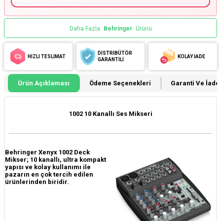
Daha Fazla
Behringer
Ürünü
DİSTRİBÜTÖR
HIZLI TESLİMAT
KOLAY İADE
GARANTİLİ
Ürün Açıklaması
Ödeme Seçenekleri
Garanti Ve İade 
1002 10 Kanallı Ses Mikseri
Behringer Xenyx 1002 Deck
Mikser; 10 kanallı, ultra kompakt
yapısı ve kolay kullanımı ile
pazarın en çok tercih edilen
ürünlerinden biridir.