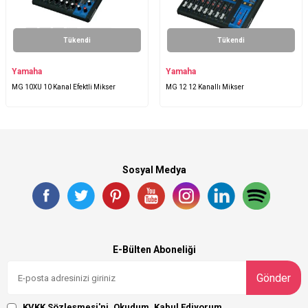
Tükendi
Tükendi
Yamaha
Yamaha
MG 10XU 10 Kanal Efektli Mikser
MG 12 12 Kanallı Mikser
Sosyal Medya
E-Bülten Aboneliği
Gönder
KVKK Sözleşmesi'ni
, Okudum, Kabul Ediyorum.