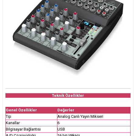
Teknik Özellikler
Genel Özellikler
Değerler
Tip
Analog Canlı Yayın Mikseri
Kanallar
6
Bilgisayar Bağlantısı
USB
A/D Çözünürlüğü
16 bit/48kHz