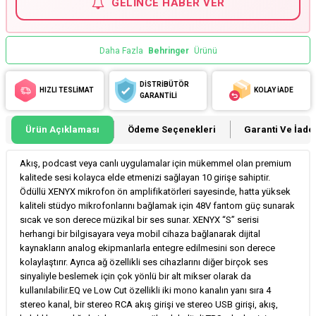
GELINCE HABER VER
Daha Fazla
Behringer
Ürünü
DİSTRİBÜTÖR
HIZLI TESLİMAT
KOLAY İADE
GARANTİLİ
Ürün Açıklaması
Ödeme Seçenekleri
Garanti Ve İade 
Akış, podcast veya canlı uygulamalar için mükemmel olan premium
kalitede sesi kolayca elde etmenizi sağlayan 10 girişe sahiptir.
Ödüllü XENYX mikrofon ön amplifikatörleri sayesinde, hatta yüksek
kaliteli stüdyo mikrofonlarını bağlamak için 48V fantom güç sunarak
sıcak ve son derece müzikal bir ses sunar. XENYX “S” serisi
herhangi bir bilgisayara veya mobil cihaza bağlanarak dijital
kaynakların analog ekipmanlarla entegre edilmesini son derece
kolaylaştırır. Ayrıca ağ özellikli ses cihazlarını diğer birçok ses
sinyaliyle beslemek için çok yönlü bir alt mikser olarak da
kullanılabilir.EQ ve Low Cut özellikli iki mono kanalın yanı sıra 4
stereo kanal, bir stereo RCA akış girişi ve stereo USB girişi, akış,