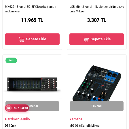
MX622 - 6 kanal EQ-EFX loop bağlantılı
USB Mix - 3 kanal mikrofon, enstrüman, ve
rack mikser
Line Mikser
11.965
TL
3.307
TL
Sepete Ekle
Sepete Ekle
Yeni
Tükendi
Tükendi
Peşin Taksit
Harrison Audio
Yamaha
D510mx
MG 06 6 Kanallı Mikser