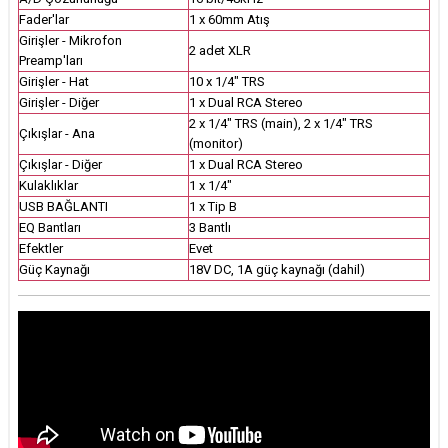
Fader'lar
1 x 60mm Atış
Girişler - Mikrofon
2 adet XLR
Preamp'ları
Girişler - Hat
10 x 1/4" TRS
Girişler - Diğer
1 x Dual RCA Stereo
2 x 1/4" TRS (main), 2 x 1/4" TRS
Çıkışlar - Ana
(monitor)
Çıkışlar - Diğer
1 x Dual RCA Stereo
Kulaklıklar
1 x 1/4"
USB BAĞLANTI
1 x Tip B
EQ Bantları
3 Bantlı
Efektler
Evet
Güç Kaynağı
18V DC, 1A güç kaynağı (dahil)