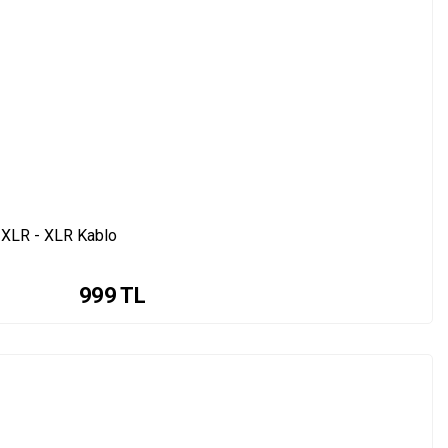
XLR - XLR Kablo
999
TL