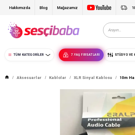
Hakkımızda
Blog
Mağazamız
1
TÜM KATEGORILER
7.YAŞ FIRSATLARI
STÜDYO VE 
Aksesuarlar
Kablolar
XLR Sinyal Kablosu
10m Haz