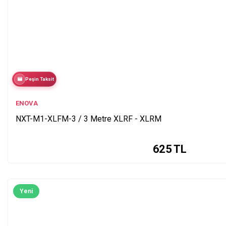
Peşin Taksit
ENOVA
NXT-M1-XLFM-3 / 3 Metre XLRF - XLRM
625
TL
Yeni