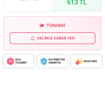
613 TL
TÜKENDI
GELINCE HABER VER
HIZLI
DİSTRİBÜTÖR
KOLAY İADE
TESLİMAT
GARANTİLİ