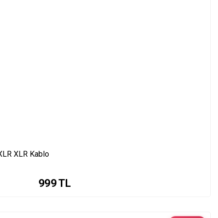
XLR XLR Kablo
999
TL