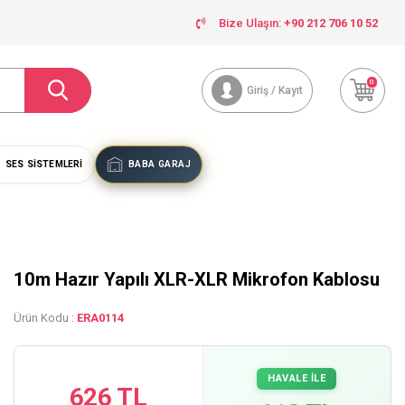
Bize Ulaşın:
+90 212 706 10 52
0
Giriş / Kayıt
SES SISTEMLERI
BABA GARAJ
10m Hazır Yapılı XLR-XLR Mikrofon Kablosu
Ürün Kodu :
ERA0114
HAVALE İLE
626 TL