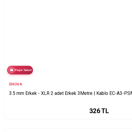
Peşin Taksit
ENOVA
3.5 mm Erkek - XLR 2 adet Erkek 3Metre | Kablo EC-A3-
326
TL