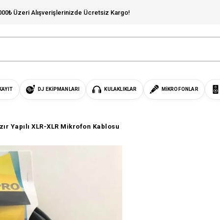
000₺ Üzeri Alışverişlerinizde Ücretsiz Kargo!
KAYIT
DJ EKIPMANLARI
KULAKLIKLAR
MIKROFONLAR
ır Yapılı XLR-XLR Mikrofon Kablosu