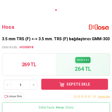
Hosa
3.5 mm TRS (F) <-> 3.5 mm. TRS (F) bağdaştırıcı GMM-303
Ürün Kodu :
HOS0018
HAVALE İLE
269 TL
264 TL
SEPETE EKLE
Listeye Ekle
(0)
Yorum Yap
Daha Fazla
Hosa
Ürünü