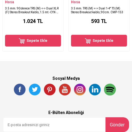
Hosa
Hosa
3.5 mm. 90 derece TRS (M) <-> Dual XLR
3.5 mm. TRS (M) <-> Dual 1-4'' TS (M)
(F) Stereo Breakout Kablo, 1.5 mt.-CYX-
Stereo Breakout kablo, 90 cm. CMP-153
405F
1.024
TL
593
TL
Sepete Ekle
Sepete Ekle
Sosyal Medya
E-Bülten Aboneliği
Gönder