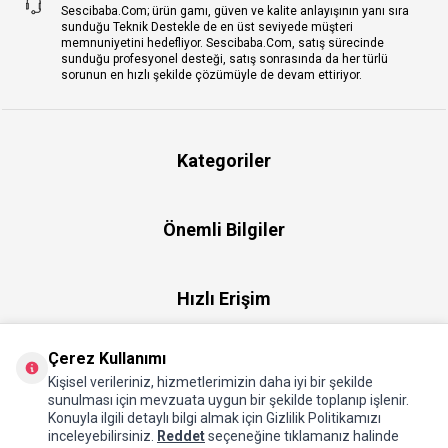
Sescibaba.Com; ürün gamı, güven ve kalite anlayışının yanı sıra
sunduğu Teknik Destekle de en üst seviyede müşteri
memnuniyetini hedefliyor. Sescibaba.Com, satış sürecinde
sunduğu profesyonel desteği, satış sonrasında da her türlü
sorunun en hızlı şekilde çözümüyle de devam ettiriyor.
Kategoriler
Önemli Bilgiler
Hızlı Erişim
Çerez Kullanımı
Üye
Kişisel verileriniz, hizmetlerimizin daha iyi bir şekilde
sunulması için mevzuata uygun bir şekilde toplanıp işlenir.
Konuyla ilgili detaylı bilgi almak için Gizlilik Politikamızı
Hakkımızda
inceleyebilirsiniz.
Reddet
seçeneğine tıklamanız halinde