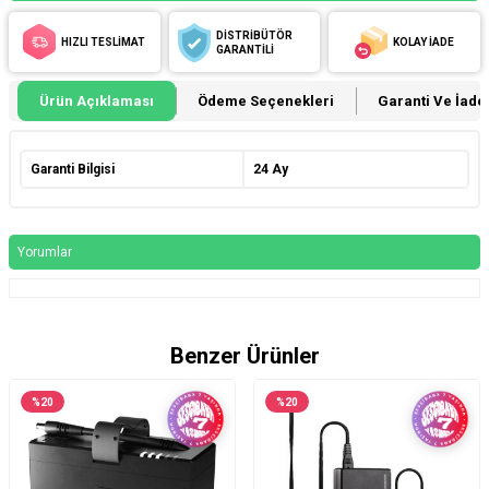
DİSTRİBÜTÖR
HIZLI TESLİMAT
KOLAY İADE
GARANTİLİ
Ürün Açıklaması
Ödeme Seçenekleri
Garanti Ve İade 
Garanti Bilgisi
24 Ay
Yorumlar
Benzer Ürünler
%
20
%
20