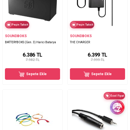
Peşin Taksit
Peşin Taksit
SOUNDBOKS
SOUNDBOKS
BATTERYBOKS (Gen. 3) Harici Batarya
THE CHARGER
6.386
TL
6.399
TL
7.982 TL
7.999 TL
Sepete Ekle
Sepete Ekle
Özel Fiyat