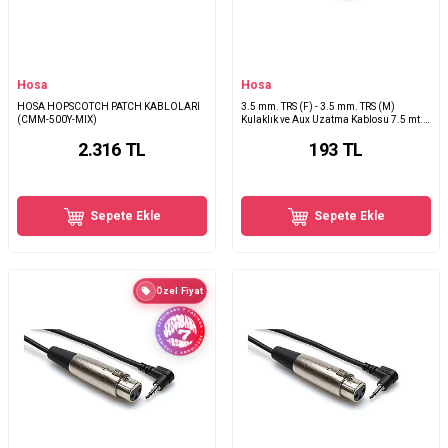
Hosa
Hosa
HOSA HOPSCOTCH PATCH KABLOLARI
3.5 mm. TRS (F) - 3.5 mm. TRS (M)
(CMM-500Y-MIX)
Kulaklık ve Aux Uzatma Kablosu 7.5 mt.
MHE-125
2.316
TL
193
TL
Sepete Ekle
Sepete Ekle
Özel Fiyat