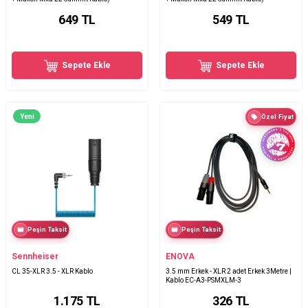
649
TL
549
TL
Sepete Ekle
Sepete Ekle
Yeni
Özel Fiyat
Peşin Taksit
Peşin Taksit
Sennheiser
ENOVA
CL 35-XLR 3.5 - XLR Kablo
3.5 mm Erkek - XLR 2 adet Erkek 3Metre |
Kablo EC-A3-PSMXLM-3
1.175
TL
326
TL