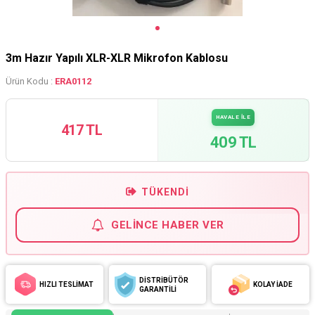
3m Hazır Yapılı XLR-XLR Mikrofon Kablosu
Ürün Kodu :
ERA0112
HAVALE İLE
417 TL
409 TL
TÜKENDI
GELINCE HABER VER
DİSTRİBÜTÖR
HIZLI TESLİMAT
KOLAY İADE
GARANTİLİ