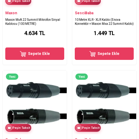
Peşin Taksit
Peşin Taksit
Maxon
SesciBaba
Maxon MxA 22 Summit Mikrofon Sinyal
10 Metre XLR - XLR Kablo (Enova
Kablosu (100 METRE)
Konnektör + Maxon Mxa 22 Summit Kablo)
4.634
TL
1.449
TL
Sepete Ekle
Sepete Ekle
Yeni
Yeni
Peşin Taksit
Peşin Taksit