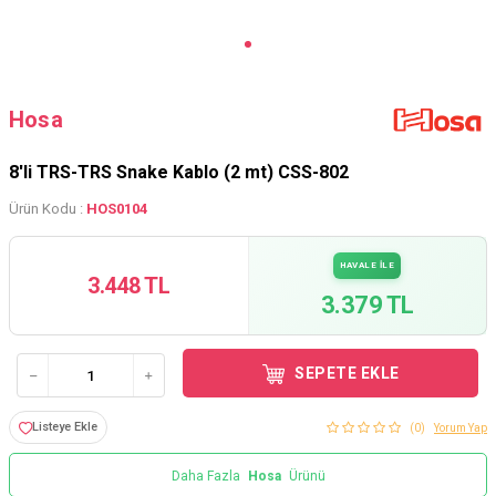
Hosa
8'li TRS-TRS Snake Kablo (2 mt) CSS-802
Ürün Kodu :
HOS0104
HAVALE İLE
3.448 TL
3.379 TL
SEPETE EKLE
Listeye Ekle
(0)
Yorum Yap
Daha Fazla
Hosa
Ürünü