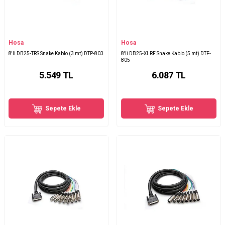
Hosa
Hosa
8'li DB25-TRS Snake Kablo (3 mt) DTP-803
8'li DB25-XLRF Snake Kablo (5 mt) DTF-
805
5.549
TL
6.087
TL
Sepete Ekle
Sepete Ekle