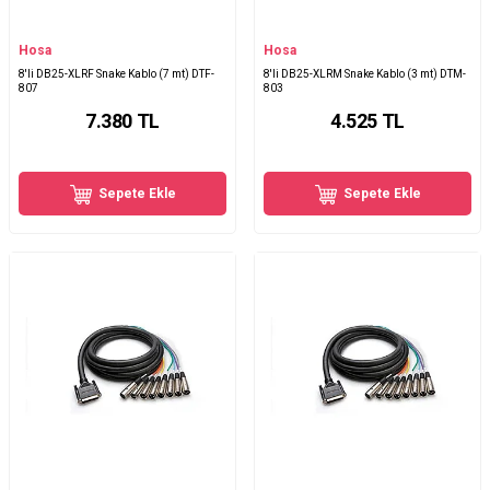
Hosa
Hosa
8'li DB25-XLRF Snake Kablo (7 mt) DTF-
8'li DB25-XLRM Snake Kablo (3 mt) DTM-
807
803
7.380
TL
4.525
TL
Sepete Ekle
Sepete Ekle