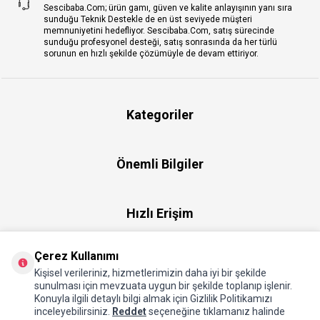
Sescibaba.Com; ürün gamı, güven ve kalite anlayışının yanı sıra
sunduğu Teknik Destekle de en üst seviyede müşteri
memnuniyetini hedefliyor. Sescibaba.Com, satış sürecinde
sunduğu profesyonel desteği, satış sonrasında da her türlü
sorunun en hızlı şekilde çözümüyle de devam ettiriyor.
Kategoriler
Önemli Bilgiler
Hızlı Erişim
Çerez Kullanımı
Üye
Kişisel verileriniz, hizmetlerimizin daha iyi bir şekilde
sunulması için mevzuata uygun bir şekilde toplanıp işlenir.
Konuyla ilgili detaylı bilgi almak için Gizlilik Politikamızı
Hakkımızda
inceleyebilirsiniz.
Reddet
seçeneğine tıklamanız halinde