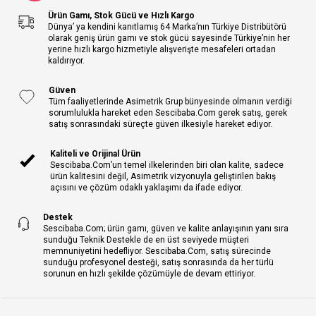
Ürün Gamı, Stok Gücü ve Hızlı Kargo
Dünya’ ya kendini kanıtlamış 64 Marka’nın Türkiye Distribütörü
olarak geniş ürün gamı ve stok gücü sayesinde Türkiye’nin her
yerine hızlı kargo hizmetiyle alışverişte mesafeleri ortadan
kaldırıyor.
Güven
Tüm faaliyetlerinde Asimetrik Grup bünyesinde olmanın verdiği
sorumlulukla hareket eden Sescibaba.Com gerek satış, gerek
satış sonrasındaki süreçte güven ilkesiyle hareket ediyor.
Kaliteli ve Orijinal Ürün
Sescibaba.Com’un temel ilkelerinden biri olan kalite, sadece
ürün kalitesini değil, Asimetrik vizyonuyla geliştirilen bakış
açısını ve çözüm odaklı yaklaşımı da ifade ediyor.
Destek
Sescibaba.Com; ürün gamı, güven ve kalite anlayışının yanı sıra
sunduğu Teknik Destekle de en üst seviyede müşteri
memnuniyetini hedefliyor. Sescibaba.Com, satış sürecinde
sunduğu profesyonel desteği, satış sonrasında da her türlü
sorunun en hızlı şekilde çözümüyle de devam ettiriyor.