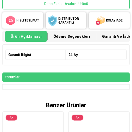
Daha Fazla
Avalon
Ürünü
DİSTRİBÜTÖR
HIZLI TESLİMAT
KOLAY İADE
GARANTİLİ
Ürün Açıklaması
Ödeme Seçenekleri
Garanti Ve İade 
Garanti Bilgisi
24 Ay
Yorumlar
Benzer Ürünler
%
4
%
4