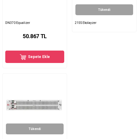
Tükendi
DN370 Equalizer
215S Ekolayzer
50.867
TL
Sepete Ekle
Tükendi