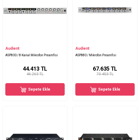
Audient
Audient
ASP800 / 8 Kanal Mikrofon Preamfisi
ASP880 / Mikrofon Preamfisi
44.413
TL
67.635
TL
46.263 TL
70.453 TL
Sepete Ekle
Sepete Ekle