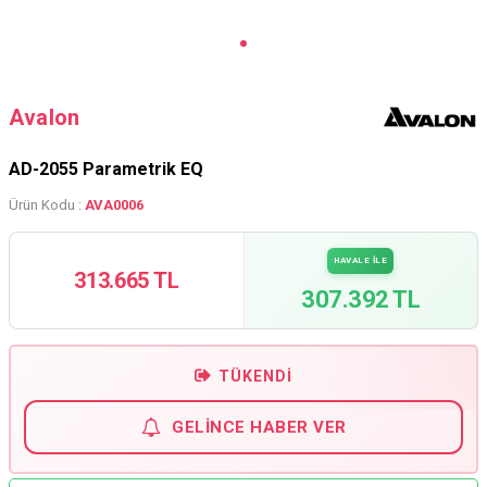
Avalon
AD-2055 Parametrik EQ
Ürün Kodu :
AVA0006
HAVALE İLE
313.665 TL
307.392 TL
TÜKENDI
GELINCE HABER VER