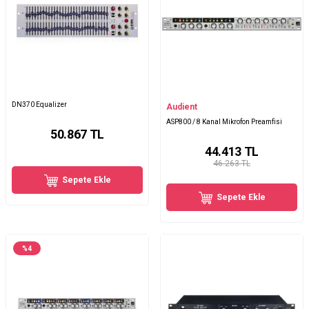
DN370 Equalizer
Audient
ASP800 / 8 Kanal Mikrofon Preamfisi
50.867
TL
44.413
TL
46.263 TL
Sepete Ekle
Sepete Ekle
%
4