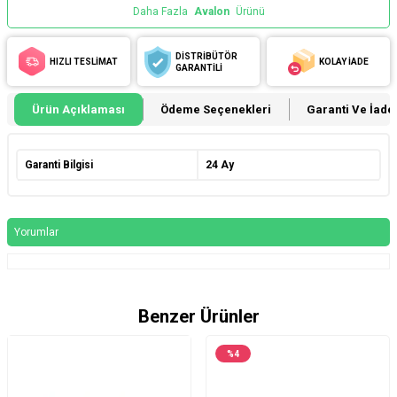
Daha Fazla
Avalon
Ürünü
DİSTRİBÜTÖR
HIZLI TESLİMAT
KOLAY İADE
GARANTİLİ
Ürün Açıklaması
Ödeme Seçenekleri
Garanti Ve İade 
Garanti Bilgisi
24 Ay
Yorumlar
Benzer Ürünler
%
4