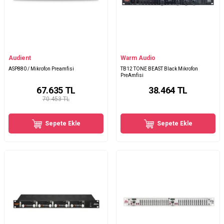
Audient
Warm Audio
ASP880 / Mikrofon Preamfisi
TB12 TONE BEAST Black Mikrofon
PreAmfisi
67.635
TL
38.464
TL
70.453 TL
Sepete Ekle
Sepete Ekle