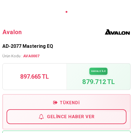
Avalon
AD-2077 Mastering EQ
Ürün Kodu :
AVA0007
HAVALE İLE
897.665 TL
879.712 TL
TÜKENDI
GELINCE HABER VER