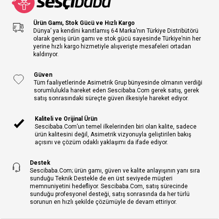
Ürün Gamı, Stok Gücü ve Hızlı Kargo
Dünya’ ya kendini kanıtlamış 64 Marka’nın Türkiye Distribütörü
olarak geniş ürün gamı ve stok gücü sayesinde Türkiye’nin her
yerine hızlı kargo hizmetiyle alışverişte mesafeleri ortadan
kaldırıyor.
Güven
Tüm faaliyetlerinde Asimetrik Grup bünyesinde olmanın verdiği
sorumlulukla hareket eden Sescibaba.Com gerek satış, gerek
satış sonrasındaki süreçte güven ilkesiyle hareket ediyor.
Kaliteli ve Orijinal Ürün
Sescibaba.Com’un temel ilkelerinden biri olan kalite, sadece
ürün kalitesini değil, Asimetrik vizyonuyla geliştirilen bakış
açısını ve çözüm odaklı yaklaşımı da ifade ediyor.
Destek
Sescibaba.Com; ürün gamı, güven ve kalite anlayışının yanı sıra
sunduğu Teknik Destekle de en üst seviyede müşteri
memnuniyetini hedefliyor. Sescibaba.Com, satış sürecinde
sunduğu profesyonel desteği, satış sonrasında da her türlü
sorunun en hızlı şekilde çözümüyle de devam ettiriyor.