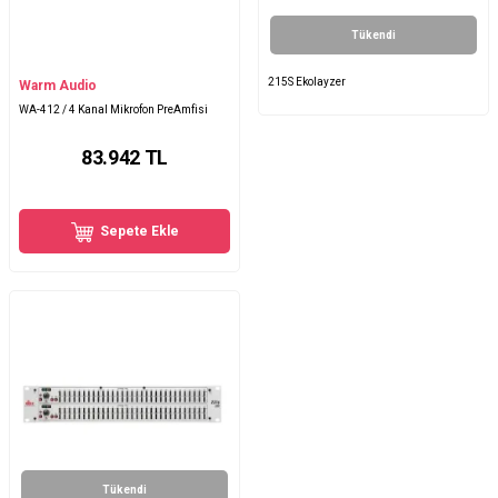
Tükendi
215S Ekolayzer
Warm Audio
WA-412 / 4 Kanal Mikrofon PreAmfisi
83.942
TL
Sepete Ekle
Tükendi