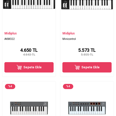
Midiplus
Midiplus
AKM322
Minicontrol
4.650
TL
5.573
TL
4.843 TL
5.805 TL
Sepete Ekle
Sepete Ekle
%
4
%
4