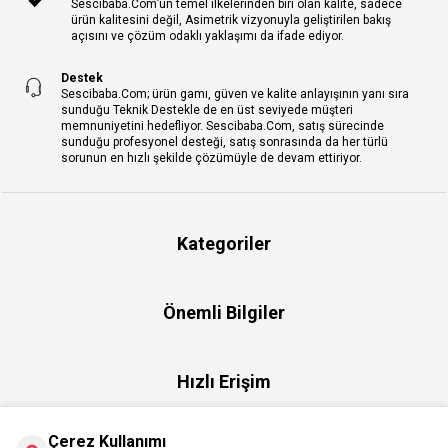
Sescibaba.Com’un temel ilkelerinden biri olan kalite, sadece
ürün kalitesini değil, Asimetrik vizyonuyla geliştirilen bakış
açısını ve çözüm odaklı yaklaşımı da ifade ediyor.
Destek
Sescibaba.Com; ürün gamı, güven ve kalite anlayışının yanı sıra
sunduğu Teknik Destekle de en üst seviyede müşteri
memnuniyetini hedefliyor. Sescibaba.Com, satış sürecinde
sunduğu profesyonel desteği, satış sonrasında da her türlü
sorunun en hızlı şekilde çözümüyle de devam ettiriyor.
Kategoriler
Önemli Bilgiler
Hızlı Erişim
Çerez Kullanımı