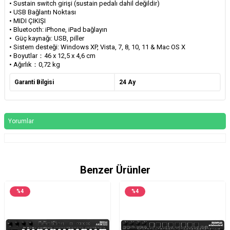
• Sustain switch girişi (sustain pedalı dahil değildir)
• USB Bağlantı Noktası
• MIDI ÇIKIŞI
• Bluetooth: iPhone, iPad bağlayın
• Güç kaynağı: USB, piller
• Sistem desteği: Windows XP, Vista, 7, 8, 10, 11 & Mac OS X
• Boyutlar：46 x 12,5 x 4,6 cm
• Ağırlık：0,72 kg
Garanti Bilgisi
24 Ay
Yorumlar
Benzer Ürünler
%
4
%
4