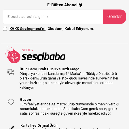
E-Bülten Aboneliği
Gönder
KVKK Sözleşmesi'ni
, Okudum, Kabul Ediyorum.
Ürün Gamı, Stok Gücü ve Hızlı Kargo
Dünya’ ya kendini kanıtlamış 64 Marka’nın Türkiye Distribütörü
olarak geniş ürün gamı ve stok gücü sayesinde Türkiye’nin her
yerine hızlı kargo hizmetiyle alışverişte mesafeleri ortadan
kaldırıyor.
Güven
Tüm faaliyetlerinde Asimetrik Grup bünyesinde olmanın verdiği
sorumlulukla hareket eden Sescibaba.Com gerek satış, gerek
satış sonrasındaki süreçte güven ilkesiyle hareket ediyor.
Kaliteli ve Orijinal Ürün