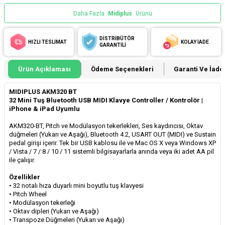
Daha Fazla
Midiplus
Ürünü
DİSTRİBÜTÖR
HIZLI TESLİMAT
KOLAY İADE
GARANTİLİ
Ürün Açıklaması
Ödeme Seçenekleri
Garanti Ve İade 
MIDIPLUS AKM320 BT
32 Mini Tuş Bluetooth USB MIDI Klavye Controller / Kontrolör |
iPhone & iPad Uyumlu
AKM320-BT, Pitch ve Modülasyon tekerlekleri, Ses kaydırıcısı, Oktav
düğmeleri (Yukarı ve Aşağı), Bluetooth 4.2, USART OUT (MIDI) ve Sustain
pedal girişi içerir. Tek bir USB kablosu ile ve Mac OS X veya Windows XP
/ Vista / 7 / 8 / 10 / 11 sistemli bilgisayarlarla anında veya iki adet AA pil
ile çalışır.
Özellikler
• 32 notalı hıza duyarlı mini boyutlu tuş klavyesi
• Pitch Wheel
• Modülasyon tekerleği
• Oktav dipleri (Yukarı ve Aşağı)
• Transpoze Düğmeleri (Yukarı ve Aşağı)