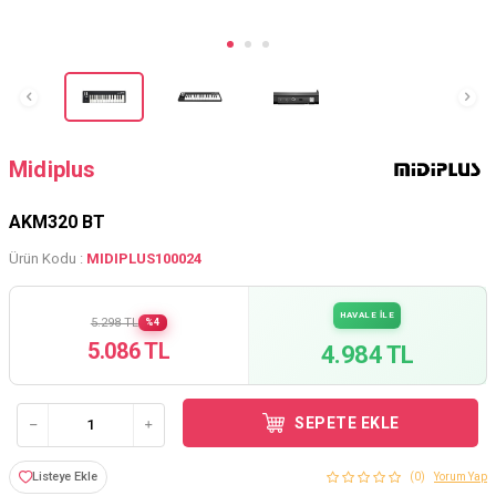
Midiplus
AKM320 BT
Ürün Kodu :
MIDIPLUS100024
HAVALE İLE
5.298 TL
%4
5.086 TL
4.984 TL
SEPETE EKLE
Listeye Ekle
(0)
Yorum Yap