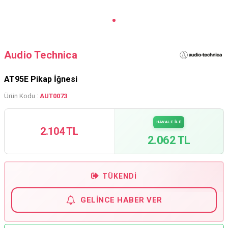
Audio Technica
AT95E Pikap İğnesi
Ürün Kodu :
AUT0073
HAVALE İLE
2.104 TL
2.062 TL
TÜKENDI
GELINCE HABER VER