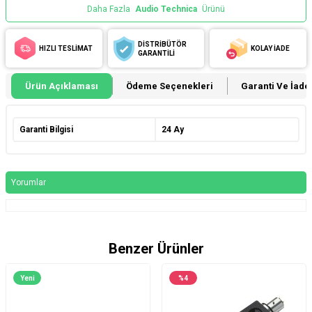
Daha Fazla
Audio Technica
Ürünü
DİSTRİBÜTÖR
HIZLI TESLİMAT
KOLAY İADE
GARANTİLİ
Ürün Açıklaması
Ödeme Seçenekleri
Garanti Ve İade 
Garanti Bilgisi
24 Ay
Yorumlar
Benzer Ürünler
Yeni
%
4