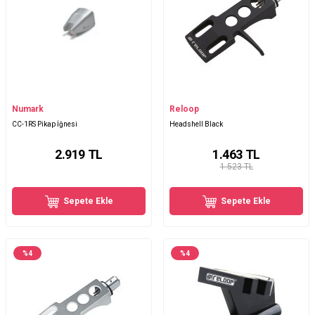
Numark
Reloop
CC-1RS Pikap İğnesi
Headshell Black
2.919
TL
1.463
TL
1.523 TL
Sepete Ekle
Sepete Ekle
%
4
%
4