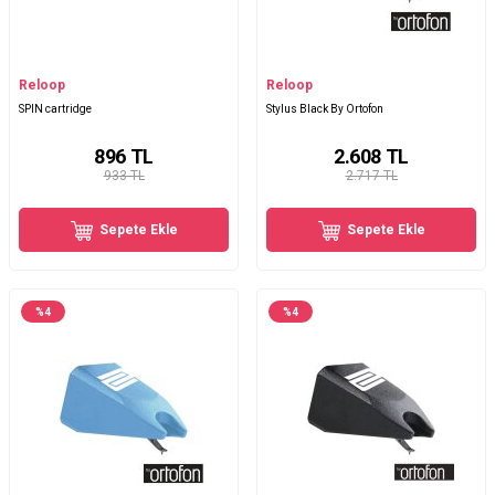
Reloop
Reloop
SPIN cartridge
Stylus Black By Ortofon
896
TL
2.608
TL
933 TL
2.717 TL
Sepete Ekle
Sepete Ekle
%
4
%
4