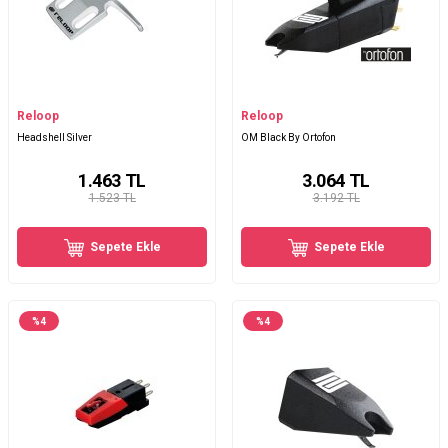
Reloop
Reloop
Headshell Silver
OM Black By Ortofon
1.463
TL
3.064
TL
1.523 TL
3.192 TL
Sepete Ekle
Sepete Ekle
%
4
%
4