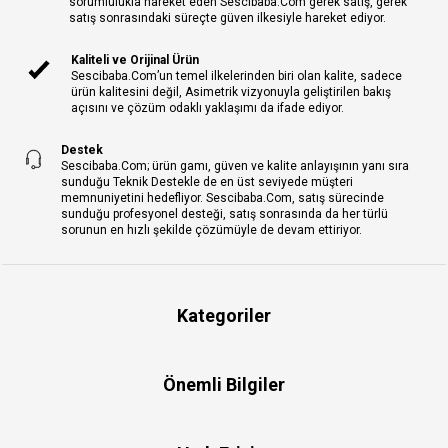
sorumlulukla hareket eden Sescibaba.Com gerek satış, gerek
satış sonrasındaki süreçte güven ilkesiyle hareket ediyor.
Kaliteli ve Orijinal Ürün
Sescibaba.Com’un temel ilkelerinden biri olan kalite, sadece
ürün kalitesini değil, Asimetrik vizyonuyla geliştirilen bakış
açısını ve çözüm odaklı yaklaşımı da ifade ediyor.
Destek
Sescibaba.Com; ürün gamı, güven ve kalite anlayışının yanı sıra
sunduğu Teknik Destekle de en üst seviyede müşteri
memnuniyetini hedefliyor. Sescibaba.Com, satış sürecinde
sunduğu profesyonel desteği, satış sonrasında da her türlü
sorunun en hızlı şekilde çözümüyle de devam ettiriyor.
Kategoriler
Önemli Bilgiler