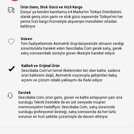
Ürün Gamı, Stok Gücü ve Hızlı Kargo
Dünya’ ya kendini kanıtlamış 64 Marka’nın Türkiye Distribütörü
olarak geniş ürün gamı ve stok gücü sayesinde Türkiye’nin her
yerine hızlı kargo hizmetiyle alışverişte mesafeleri ortadan
kaldırıyor.
Güven
Tüm faaliyetlerinde Asimetrik Grup bünyesinde olmanın verdiği
sorumlulukla hareket eden Sescibaba.Com gerek satış, gerek
satış sonrasındaki süreçte güven ilkesiyle hareket ediyor.
Kaliteli ve Orijinal Ürün
Sescibaba.Com’un temel ilkelerinden biri olan kalite, sadece
ürün kalitesini değil, Asimetrik vizyonuyla geliştirilen bakış
açısını ve çözüm odaklı yaklaşımı da ifade ediyor.
Destek
Sescibaba.Com; ürün gamı, güven ve kalite anlayışının yanı sıra
sunduğu Teknik Destekle de en üst seviyede müşteri
memnuniyetini hedefliyor. Sescibaba.Com, satış sürecinde
sunduğu profesyonel desteği, satış sonrasında da her türlü
sorunun en hızlı şekilde çözümüyle de devam ettiriyor.