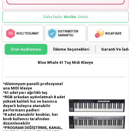
Daha Fazla
Worlde
Ürünü
DİSTRİBÜTÖR
HIZLI TESLİMAT
KOLAY İADE
GARANTİLİ
Ürün Açıklaması
Ödeme Seçenekleri
Garanti Ve İade 
Blue Whale 61 Tuş Midi Klavye
*Alüminyum panelli profesyonel
ana MIDI klavye
*61 adet yarı ağırlıklı tuş
*RGB arkadan aydınlatmalı 8 adet
yüksek kaliteli hız ve basınca
duyarlı kolayca atanabilir
performans padleri
*8 adet atanabilir knoblar, her
knob kullanıcı tarafından
düzenlenebilir
*PROGRAM DEĞİŞTİRME, KANAL,