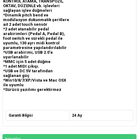
KONTROL ATAMA, TRANSPOZE,
OKTAV, DÜZENLE vb. işlevleri
sağlayan işlev düğmeleri
*Dinamik pitch bend ve
modülasyon dokunmatik şeritlere
ait 2 adet touch sensör
*2 adet atanabilir pedal
arabirimleri (Pedal A, Pedal B),
foot switch ve sürekli pedal ile
uyumlu, 130 ayrı midi kontrol
parametresine yapılandırılabilir
*USB arabirimi, USB 2.0'a
uyarlanabilir
*MMC için 5 adet düğme
*1 adet MIDI çıkışı.
*USB ve DC 5V tarafından
sağlanan güç
*Win10/8/7/XP/Vista ve Mac OSX
ile uyumlu
*Sürücü yazılımı gerektirmez
Garanti Bilgisi
24 Ay
Yorumlar