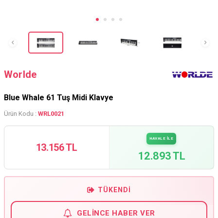
Worlde
Blue Whale 61 Tuş Midi Klavye
Ürün Kodu :
WRL0021
HAVALE İLE
13.156 TL
12.893 TL
TÜKENDI
GELINCE HABER VER