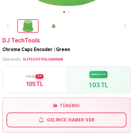
DJ TechTools
Chroma Caps Encoder | Green
Ürün Kodu :
DJTECHTOOLS040068
HAVALE İLE
110 TL
%4
105 TL
103 TL
TÜKENDI
GELINCE HABER VER