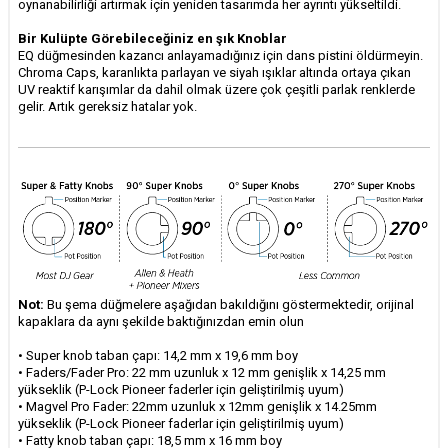
oynanabilirliği artırmak için yeniden tasarımda her ayrıntı yükseltildi.
Bir Kulüpte Görebileceğiniz en şık Knoblar
EQ düğmesinden kazancı anlayamadığınız için dans pistini öldürmeyin.
Chroma Caps, karanlıkta parlayan ve siyah ışıklar altında ortaya çıkan
UV reaktif karışımlar da dahil olmak üzere çok çeşitli parlak renklerde
gelir. Artık gereksiz hatalar yok.
Not:
Bu şema düğmelere aşağıdan bakıldığını göstermektedir, orijinal
kapaklara da aynı şekilde baktığınızdan emin olun
• Super knob taban çapı: 14,2 mm x 19,6 mm boy
•
Faders/Fader Pro: 22 mm uzunluk x 12 mm genişlik x 14,25 mm
yükseklik (P-Lock Pioneer faderler için geliştirilmiş uyum)
•
Magvel Pro Fader: 22mm uzunluk x 12mm genişlik x 14.25mm
yükseklik (P-Lock Pioneer faderlar için geliştirilmiş uyum)
•
Fatty knob taban çapı: 18,5 mm x 16 mm boy