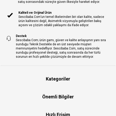
satış sonrasındaki süreçte güven ilkesiyle hareket ediyor.
Kaliteli ve Orijinal Ürün
Sescibaba.Com’un temel ilkelerinden biri olan kalite, sadece
ürün kalitesini değil, Asimetrik vizyonuyla geliştirilen bakış
açısını ve çözüm odaklı yaklaşımı da ifade ediyor.
Destek
Sescibaba.Com; ürün gamı, güven ve kalite anlayışının yanı sıra
sunduğu Teknik Destekle de en üst seviyede müşteri
memnuniyetini hedefliyor. Sescibaba.Com, satış sürecinde
sunduğu profesyonel desteği, satış sonrasında da her türlü
sorunun en hızlı şekilde çözümüyle de devam ettiriyor.
Kategoriler
Önemli Bilgiler
Hızlı Erişim