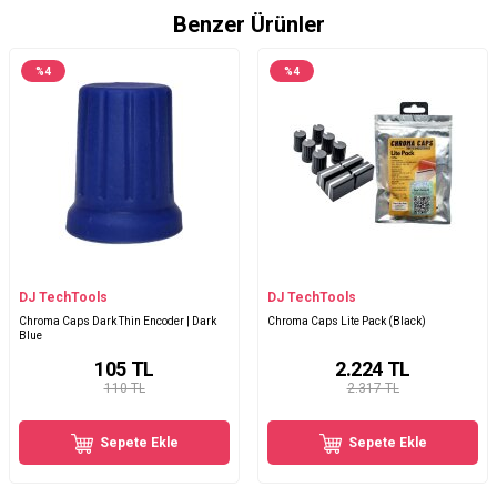
Benzer Ürünler
%
4
%
4
DJ TechTools
DJ TechTools
Chroma Caps Dark Thin Encoder | Dark
Chroma Caps Lite Pack (Black)
Blue
105
TL
2.224
TL
110 TL
2.317 TL
Sepete Ekle
Sepete Ekle