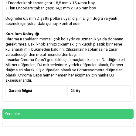
•
Encoder knob taban çapı: 18,5 mm x 15,4 mm boy
•
Thin Encoders: taban çapı: 14,2 mm x 19,6 mm boy
Düğmeler 6,5 mm D şaftlı potlara uyar, dişliniz için doğru varyantı
seçmek için yukarıdaki şemayı kontrol edin.
Kurulum Kolaylığı
Chroma Kapakların montajı çok kolaydır ve uzmanlık ya da donanım
gerektirmez. Eski knoblarınızı çıkarmak için küçük plastik bir nesne
kullanarak mili bükmeden kaldırın. Cihazınızın kaplamasına zarar
verebileceğinden metal nesnelerden kaçının.
İnsanlar Chroma Caps'i genellikle şu amaçlarla kullanır: DJ düğmeleri,
Mikser düğmeleri, DJ mikserlerinde, yedek düğmeler olarak, Pioneer
düğmeleri olarak, EQ düğmeleri olarak ve Potansiyometre düğmeleri
olarak. Chroma Caps hemen hemen her ekipman için harika DJ
aksesuarlarıdır.
Garanti Bilgisi
24 Ay
Yorumlar