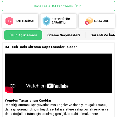
Daha Fazla
DJ TechTools
Ürünü
DİSTRİBÜTÖR
HIZLI TESLİMAT
KOLAY İADE
GARANTİLİ
Ürün Açıklaması
Ödeme Seçenekleri
Garanti Ve İade 
DJ TechTools Chroma Caps Encoder | Green
Yeniden Tasarlanan Knoblar
Rahatlığı artırmak için yuvarlatılmış köşeler ve daha yumuşak kauçuk,
daha iyi görünürlük için büyük şeffaf işaretlere sahip parlak renkler ve
daha doğal bir tutuş için artırılmış genişlikler dahil olmak üzere,