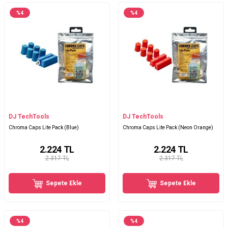
%
4
%
4
DJ TechTools
DJ TechTools
Chroma Caps Lite Pack (Blue)
Chroma Caps Lite Pack (Neon Orange)
2.224
TL
2.224
TL
2.317 TL
2.317 TL
Sepete Ekle
Sepete Ekle
%
4
%
4