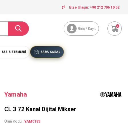
Bize Ulaşın:
+90 212 706 10 52
0
Giriş / Kayıt
SES SISTEMLERI
BABA GARAJ
Yamaha
CL 3 72 Kanal Dijital Mikser
Ürün Kodu :
YAM0183