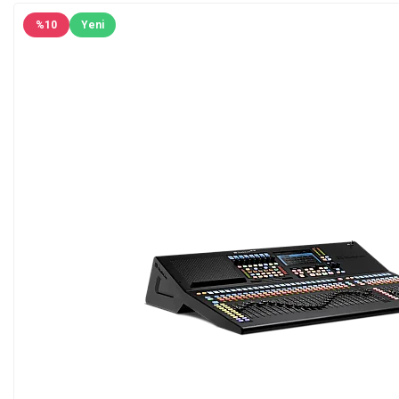
%
10
Yeni