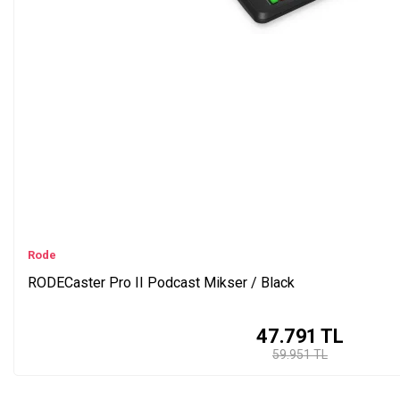
Rode
RODECaster Pro II Podcast Mikser / Black
47.791
TL
59.951 TL