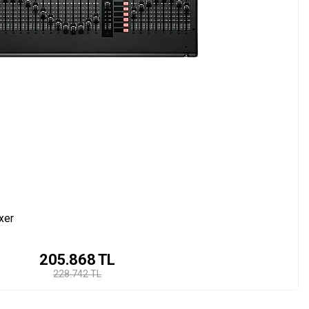
xer
205.868
TL
228.742 TL