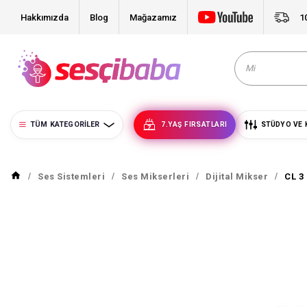
Hakkımızda
Blog
Mağazamız
1
TÜM KATEGORILER
7.YAŞ FIRSATLARI
STÜDYO VE 
Ses Sistemleri
Ses Mikserleri
Dijital Mikser
CL 3 