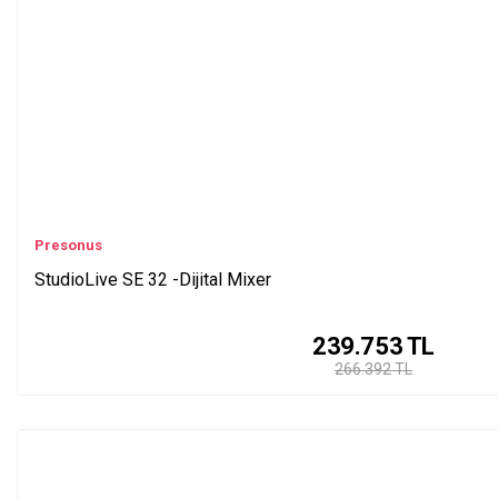
Presonus
StudioLive SE 32 -Dijital Mixer
239.753
TL
266.392 TL