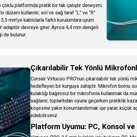
çoklu platformda pratik bir tak‑çalıştır deneyimi
lo düzeni kullanılır; sol ve sağ taraf “L” ve “R”
ft 3,5 mm’ye kablolarla farklı kurulumlara uyum
da Y‑adaptör devreye girer. Ayrıca 4,4 mm dengeli
 de bulunur.
Çıkarılabilir Tek Yönlü Mikrofonl
Corsair Virtuoso PRO’nun çıkarılabilir tek yönlü mi
hedefleyen bir kurguya sahiptir. Mikrofon bomu sol
kulaklığı bağımsız bir mikrofonla kullanmak da mü
sağlanır; toplantıdan oyuna geçerken pratiklik kaza
köşesine yakın konumlandırmak işe yarar; küçük aç
edebilirsiniz.
Platform Uyumu: PC, Konsol ve 