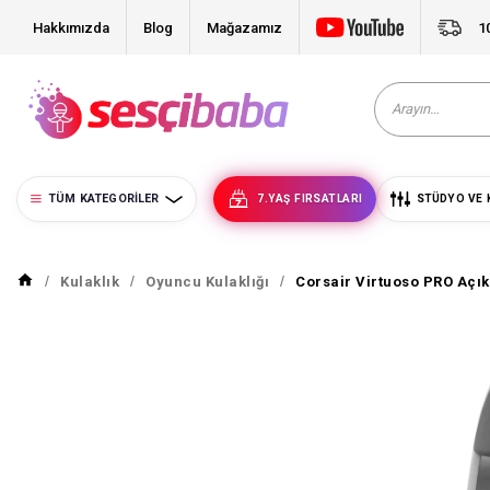
Hakkımızda
Blog
Mağazamız
1
TÜM KATEGORILER
7.YAŞ FIRSATLARI
STÜDYO VE 
Kulaklık
Oyuncu Kulaklığı
Corsair Virtuoso PRO Açık