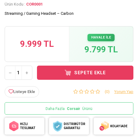
Ürün Kodu :
COR0001
Streaming / Gaming Headset – Carbon
HAVALE İLE
9.999 TL
9.799 TL
SEPETE EKLE
Listeye Ekle
(0)
Yorum Yap
Daha Fazla
Corsair
Ürünü
HIZLI
DİSTRİBÜTÖR
KOLAY İADE
TESLİMAT
GARANTİLİ