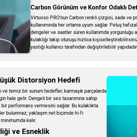
Carbon Görünüm ve Konfor Odaklı Det
Virtuoso PRO’nun Carbon renkli çizgisi, sade ve p
kullanımında her ortama uyum sağlar. Peluş hafızalı
dengeler ve saatler süren kullanımda yorgunluğu aza
kulaklığı takıp oturuşu hızlıca kişiselleştirebilirsin
yastığı kullanıcı tarafından değiştirilebilir yapıdadı
üşük Distorsiyon Hedefi
 ve temiz bir sunum hedefler; karmaşık parçalarda
gin hale gelir. Dengeli bir ses tasarımına sahip
lı bir performans vermesini sağlar. Bu kulaklıkta
ler bulunmaz; yaklaşım net biçimde hi‑fi
 minimumda kalır.
liği ve Esneklik