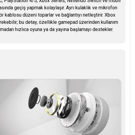
c, PlayStation 4/5, Xbox Series, Nintendo Switch ve mobil
arasında geçiş yapmak kolaylaşır. Ayrı kulaklık ve mikrofon
ör kablosu düzeni toparlar ve bağlantıyı netleştirir. Xbox
rekebilir; bu detay, özellikle gamepad üzerinden kullanım
kurmadan hızlıca oyuna ya da yayına başlamayı destekler.