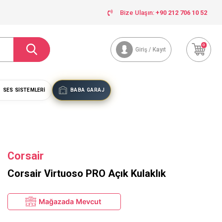
Bize Ulaşın:
+90 212 706 10 52
0
Giriş / Kayıt
SES SISTEMLERI
BABA GARAJ
Corsair
Corsair Virtuoso PRO Açık Kulaklık
Mağazada Mevcut