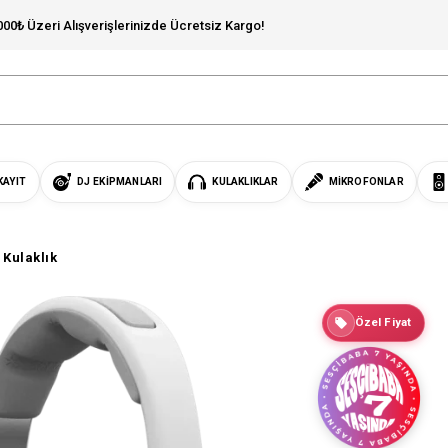
000₺ Üzeri Alışverişlerinizde Ücretsiz Kargo!
KAYIT
DJ EKIPMANLARI
KULAKLIKLAR
MIKROFONLAR
 Kulaklık
Özel Fiyat