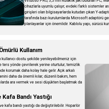
Virtuoso PRO, 3,5 mm kulaklık jakı bulunan PC, Ma
cihazlarla uyumlu çalışır; evdeki farklı sistemler 
girişleri olan bilgisayarlarda kutudan çıkan Y‑adapt
tarafında bazı kurulumlarda Microsoft adaptörü ge
planlayanlar için önemlidir. Kablolu yapı, sürücü 
n Ömürlü Kullanım
 kullanıcı dostu şekilde yenileyebilmeniz için
e ters yönde çevrilerek yerine oturtulur; temizlik
nde korumak daha kolay hale gelir. Açık arkalı
jyenini daha da önemli kılar; düzenli bakım, hem
anslarda ara vermek ve sesi düşükten başlatmak da
ve Kafa Bandı Yastığı
e kafa bandı yastığı da değiştirilebilir. Hoparlör