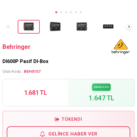
Behringer
DI600P Pasif DI-Box
Ürün Kodu :
BEH0157
HAVALE İLE
1.681 TL
1.647 TL
TÜKENDI
GELINCE HABER VER