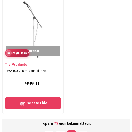
Tükendi
Peşin Taksit
Tie Products
TMSK100 Dinamik Mikrofon Seti
999
TL
Sepete Ekle
Toplam
75
ürün bulunmaktadır.