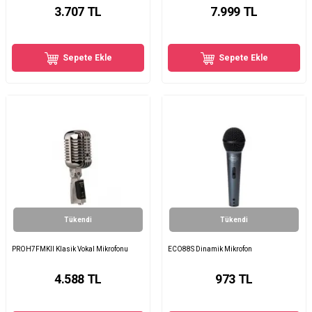
3.707
TL
7.999
TL
Sepete Ekle
Sepete Ekle
Tükendi
Tükendi
PROH7FMKII Klasik Vokal Mikrofonu
ECO88S Dinamik Mikrofon
4.588
TL
973
TL