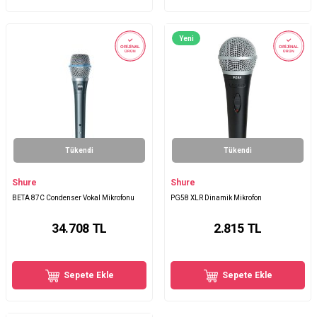
Yeni
ORİJİNAL
ORİJİNAL
ÜRÜN
ÜRÜN
Tükendi
Tükendi
Shure
Shure
BETA 87C Condenser Vokal Mikrofonu
PG58 XLR Dinamik Mikrofon
34.708
TL
2.815
TL
Sepete Ekle
Sepete Ekle