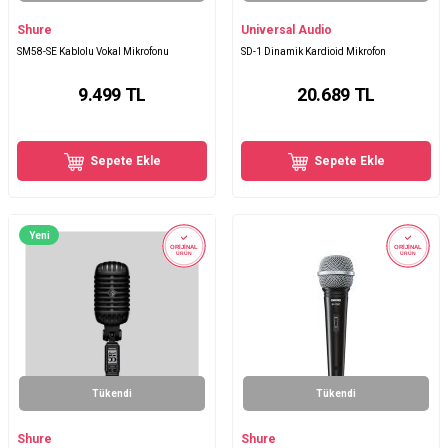
Shure
Universal Audio
SM58-SE Kablolu Vokal Mikrofonu
SD-1 Dinamik Kardioid Mikrofon
9.499
TL
20.689
TL
Sepete Ekle
Sepete Ekle
Yeni
ORİJİNAL
ORİJİNAL
ÜRÜN
ÜRÜN
Tükendi
Tükendi
Shure
Shure