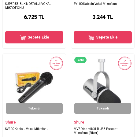
SUPER 55-BLK NOSTALJİ VOKAL
SV100 Kablolu Vokal Mikrofonu
MİKROFONU
6.725
TL
3.244
TL
Sepete Ekle
Sepete Ekle
Yeni
ORİJİNAL
ORİJİNAL
ÜRÜN
ÜRÜN
Tükendi
Tükendi
Shure
Shure
SV200 Kablolu Vokal Mikrofonu
MV7 Dinamik XLR-USB Podcast
Mikrofonu (Silver)