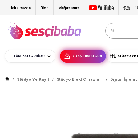
Hakkımızda
Blog
Mağazamız
1
TÜM KATEGORILER
7.YAŞ FIRSATLARI
STÜDYO VE 
Stüdyo Ve Kayıt
Stüdyo Efekt Cihazları
Dijital İşlemc