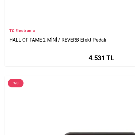
TC Electronic
HALL OF FAME 2 MİNİ / REVERB Efekt Pedalı
4.531
TL
%
0