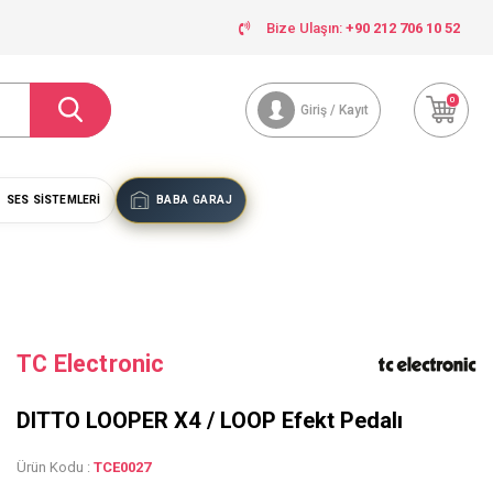
Bize Ulaşın:
+90 212 706 10 52
0
Giriş / Kayıt
SES SISTEMLERI
BABA GARAJ
TC Electronic
DITTO LOOPER X4 / LOOP Efekt Pedalı
Ürün Kodu :
TCE0027