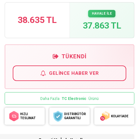
HAVALE İLE
38.635 TL
37.863 TL
TÜKENDI
GELINCE HABER VER
Daha Fazla
TC Electronic
Ürünü
HIZLI
DİSTRİBÜTÖR
KOLAY İADE
TESLİMAT
GARANTİLİ