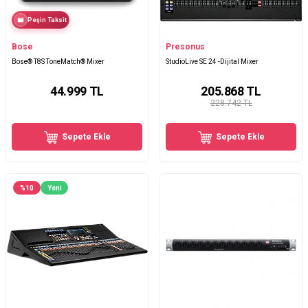
Peşin Taksit
Bose
Presonus
Bose® T8S ToneMatch® Mixer
StudioLive SE 24 -Dijital Mixer
44.999
TL
205.868
TL
228.742 TL
Sepete Ekle
Sepete Ekle
%
10
Yeni