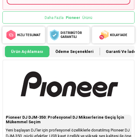
Daha Fazla
Pioneer
Ürünü
DİSTRİBÜTÖR
HIZLI TESLİMAT
KOLAY İADE
GARANTİLİ
Ürün Açıklaması
Ödeme Seçenekleri
Garanti Ve İade 
Pioneer DJ DJM-350: Profesyonel DJ Mikserlerine Geçiş İçin
Mükemmel Seçim
Yeni başlayan DJ’ler için profesyonel özelliklerle donatılmış Pioneer DJ
DJM-350, güçlü efektler, USB kayıt özelliği ve yüksek ses kalitesi ile öne