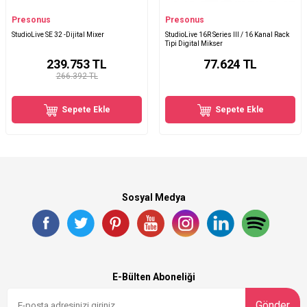
Presonus
Presonus
StudioLive SE 32 -Dijital Mixer
StudioLive 16R Series III / 16 Kanal Rack
Tipi Digital Mikser
239.753
TL
77.624
TL
266.392 TL
Sepete Ekle
Sepete Ekle
Sosyal Medya
E-Bülten Aboneliği
Gönder