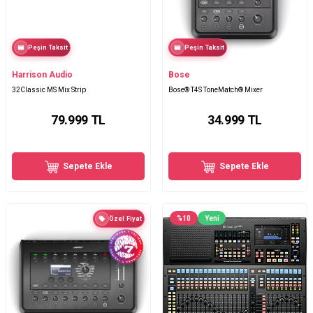
Peşin Taksit
Peşin Taksit
Harrison Audio
Bose
32Classic MS Mix Strip
Bose® T4S ToneMatch® Mixer
79.999
TL
34.999
TL
Sepete Ekle
Sepete Ekle
%
10
Yeni
Özel Fiyat