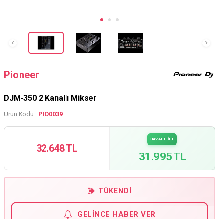
Pioneer
DJM-350 2 Kanallı Mikser
Ürün Kodu :
PIO0039
HAVALE İLE
32.648 TL
31.995 TL
TÜKENDI
GELINCE HABER VER