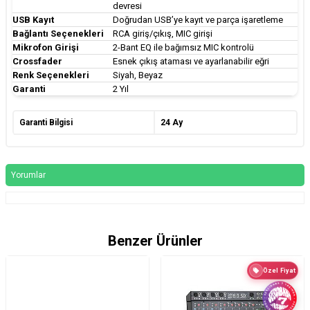
devresi
USB Kayıt
Doğrudan USB’ye kayıt ve parça işaretleme
Bağlantı Seçenekleri
RCA giriş/çıkış, MIC girişi
Mikrofon Girişi
2-Bant EQ ile bağımsız MIC kontrolü
Crossfader
Esnek çıkış ataması ve ayarlanabilir eğri
Renk Seçenekleri
Siyah, Beyaz
Garanti
2 Yıl
Garanti Bilgisi
24 Ay
Yorumlar
Benzer Ürünler
Özel Fiyat