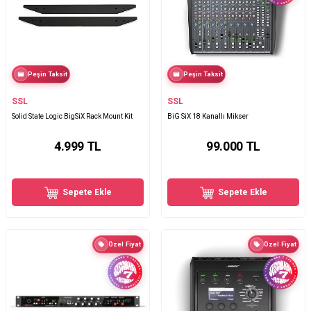
Peşin Taksit
Peşin Taksit
SSL
SSL
Solid State Logic BigSiX Rack Mount Kit
BiG SiX 18 Kanallı Mikser
4.999
TL
99.000
TL
Sepete Ekle
Sepete Ekle
Özel Fiyat
Özel Fiyat