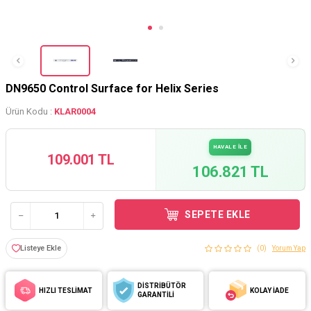
DN9650 Control Surface for Helix Series
Ürün Kodu :
KLAR0004
HAVALE İLE
109.001 TL
106.821 TL
SEPETE EKLE
Listeye Ekle
(0)
Yorum Yap
DİSTRİBÜTÖR
HIZLI TESLİMAT
KOLAY İADE
GARANTİLİ