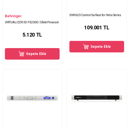
DN9620 Control Surface for Helix Series
Behringer
VIRTUALIZER 3D FX2000 / Efekt Prosesör
109.001
TL
5.120
TL
Sepete Ekle
Sepete Ekle