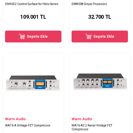
DN9652 Control Surface for Helix Series
DM8008 Sinyal Prosesörü
109.001
TL
32.700
TL
Sepete Ekle
Sepete Ekle
Warm Audio
Warm Audio
WA76-A Vintage FET Compressor
WA76-A2 2 Kanal Vintage FET
Compressor