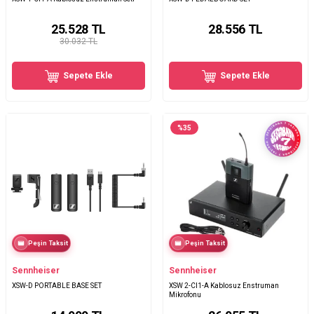
25.528
TL
28.556
TL
30.032 TL
Sepete Ekle
Sepete Ekle
%
35
Peşin Taksit
Peşin Taksit
Sennheiser
Sennheiser
XSW-D PORTABLE BASE SET
XSW 2-CI1-A Kablosuz Enstruman
Mikrofonu