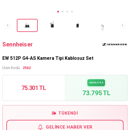
Sennheiser
EW 512P G4-AS Kamera Tipi Kablosuz Set
Ürün Kodu :
2562
HAVALE İLE
75.301 TL
73.795 TL
TÜKENDI
GELINCE HABER VER