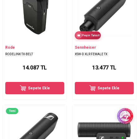
Peşin Taksit
Rode
Sennheiser
RODELINK TX-BELT
XSW-D XLR FEMALE TX
14.087
TL
13.477
TL
Sepete Ekle
Sepete Ekle
Yeni