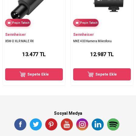
Peşin Taksit
Peşin Taksit
Sennheiser
Sennheiser
XSW-D XLR MALE RX
MKE 400 Kamera Mikrofonu
13.477
TL
12.987
TL
Sepete Ekle
Sepete Ekle
Sosyal Medya