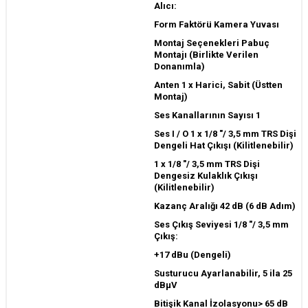
Alıcı:
Form Faktörü Kamera Yuvası
Montaj Seçenekleri Pabuç
Montajı (Birlikte Verilen
Donanımla)
Anten 1 x Harici, Sabit (Üstten
Montaj)
Ses Kanallarının Sayısı 1
Ses I / O 1 x 1/8 "/ 3,5 mm TRS Dişi
Dengeli Hat Çıkışı (Kilitlenebilir)
1 x 1/8 "/ 3,5 mm TRS Dişi
Dengesiz Kulaklık Çıkışı
(Kilitlenebilir)
Kazanç Aralığı 42 dB (6 dB Adım)
Ses Çıkış Seviyesi 1/8 "/ 3,5 mm
Çıkış:
+17 dBu (Dengeli)
Susturucu Ayarlanabilir, 5 ila 25
dBμV
Bitişik Kanal İzolasyonu> 65 dB