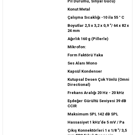
Pil Durumu, Sinyal Gücü)
Konut Metal
Çalışma Sıcaklığı -10 ila 55 ° C
Boyutlar 2,5 x 3,2 x 0,9 "/ 64 x 82 x
24 mm
Ağırlık 160 g (Pillerle)
Mikrofon:
Form Faktörü Yaka
Ses Alanı Mono
Kapsül Kondenser
Kutupsal Desen Çok Yönlü (Omni
Directional)
Frekans Aralığı 20 Hz - 20 kHz
Eşdeğer Gürültü Seviyesi 39 dB
CCIR
Maksimum SPL 142 dB SPL
Hassasiyet 1 kHz'de 5 mV / Pa
Çıkış Konnektörleri 1 x 1/8 "/ 3,5