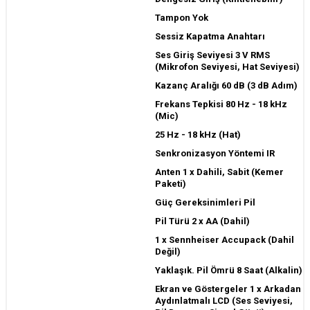
Tampon Yok
Sessiz Kapatma Anahtarı
Ses Giriş Seviyesi 3 V RMS
(Mikrofon Seviyesi, Hat Seviyesi)
Kazanç Aralığı 60 dB (3 dB Adım)
Frekans Tepkisi 80 Hz - 18 kHz
(Mic)
25 Hz - 18 kHz (Hat)
Senkronizasyon Yöntemi IR
Anten 1 x Dahili, Sabit (Kemer
Paketi)
Güç Gereksinimleri Pil
Pil Türü 2 x AA (Dahil)
1 x Sennheiser Accupack (Dahil
Değil)
Yaklaşık. Pil Ömrü 8 Saat (Alkalin)
Ekran ve Göstergeler 1 x Arkadan
Aydınlatmalı LCD (Ses Seviyesi,