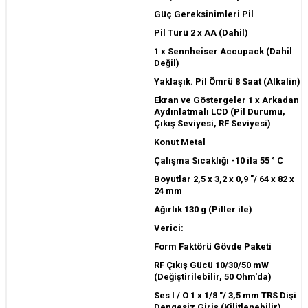
Güç Gereksinimleri Pil
Pil Türü 2 x AA (Dahil)
1 x Sennheiser Accupack (Dahil
Değil)
Yaklaşık. Pil Ömrü 8 Saat (Alkalin)
Ekran ve Göstergeler 1 x Arkadan
Aydınlatmalı LCD (Pil Durumu,
Çıkış Seviyesi, RF Seviyesi)
Konut Metal
Çalışma Sıcaklığı -10 ila 55 ° C
Boyutlar 2,5 x 3,2 x 0,9 "/ 64 x 82 x
24 mm
Ağırlık 130 g (Piller ile)
Verici:
Form Faktörü Gövde Paketi
RF Çıkış Gücü 10/30/50 mW
(Değiştirilebilir, 50 Ohm'da)
Ses I / O 1 x 1/8 "/ 3,5 mm TRS Dişi
Dengesiz Giriş (Kilitlenebilir)