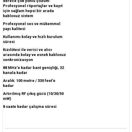
derece çok yönlü çözüm:
Profesyonel röportajlar ve kayıt
için sağlam hepsi bir arada
kablosuz sistem
Profesyonel ses ve mükemmel
yapı kalitesi
Kullanımı kolay ve hızlı kurulum
süresi
Kızılötesi ile verici ve alıcı
arasında kolay ve esnek kablosuz
senkronizasyon
88 MHz'e kadar bant genişliği, 32
kanala kadar
Aralık: 100 metre / 330 feet'e
kadar
Artırılmış RF çıkış gücü (10/30/50
mW)
8 saate kadar çalışma süresi