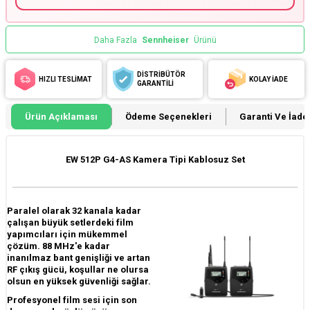
Daha Fazla
Sennheiser
Ürünü
DİSTRİBÜTÖR
HIZLI TESLİMAT
KOLAY İADE
GARANTİLİ
Ürün Açıklaması
Ödeme Seçenekleri
Garanti Ve İade 
EW 512P G4-AS Kamera Tipi Kablosuz Set
Paralel olarak 32 kanala kadar
çalışan büyük setlerdeki film
yapımcıları için mükemmel
çözüm. 88 MHz'e kadar
inanılmaz bant genişliği ve artan
RF çıkış gücü, koşullar ne olursa
olsun en yüksek güvenliği sağlar.
Profesyonel film sesi için son