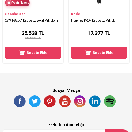
Peşin Taksit
Sennheiser
Rode
XSW 1-825-A Kablosuz Vokal Mikrofonu
Interview PRO - Kablosuz Mikrofon
25.528
TL
17.377
TL
30.032 TL
Sepete Ekle
Sepete Ekle
Sosyal Medya
E-Bülten Aboneliği