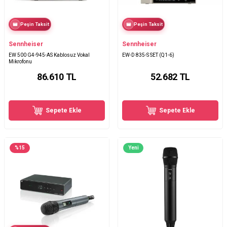
Peşin Taksit
Peşin Taksit
Sennheiser
Sennheiser
EW 500 G4-945-AS Kablosuz Vokal
EW-D 835-S SET (Q1-6)
Mikrofonu
86.610
TL
52.682
TL
Sepete Ekle
Sepete Ekle
%
15
Yeni