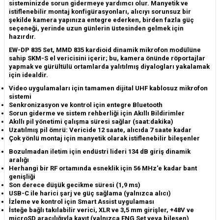
sisteminizde sorun gidermeye yardımcı olur. Manyetik ve
istiflenebilir montaj konfigürasyonları, alıcıyı sorunsuz bir
şekilde kamera yapınıza entegre ederken, birden fazla güç
seçeneği, yerinde uzun günlerin üstesinden gelmek için
hazırdır.
EW-DP 835 Set, MMD 835 kardioid dinamik mikrofon modülüne
sahip SKM-S el vericisini içerir; bu, kamera önünde röportajlar
yapmak ve gürültülü ortamlarda yalıtılmış diyalogları yakalamak
için idealdir.
Video uygulamaları için tamamen dijital UHF kablosuz mikrofon
sistemi
Senkronizasyon ve kontrol için entegre Bluetooth
Sorun giderme ve sistem rehberliği için Akıllı Bildirimler
Akıllı pil yönetimi çalışma süresi sağlar (saat:dakika)
Uzatılmış pil ömrü: Vericide 12 saate, alıcıda 7 saate kadar
Çok yönlü montaj için manyetik olarak istiflenebilir bileşenler
Bozulmadan iletim için endüstri lideri 134 dB giriş dinamik
aralığı
Herhangi bir RF ortamında esneklik için 56 MHz'e kadar bant
genişliği
Son derece düşük gecikme süresi (1,9 ms)
USB-C ile harici şarj ve güç sağlama (yalnızca alıcı)
İzleme ve kontrol için Smart Assist uygulaması
İsteğe bağlı takılabilir verici, XLR ve 3,5 mm girişler, +48V ve
microSD aracılığıyla kayıt (yalnızca ENG Set veya bileşen)