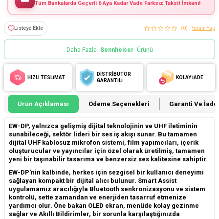
Tüm Bankalarda Geçerli 6 Aya Kadar Vade Farksız Taksit İmkanı!
Listeye Ekle
(0)
Yorum Yap
Daha Fazla
Sennheiser
Ürünü
DİSTRİBÜTÖR
HIZLI TESLİMAT
KOLAY İADE
GARANTİLİ
Ürün Açıklaması
Ödeme Seçenekleri
Garanti Ve İade 
EW-DP, yalnızca gelişmiş dijital teknolojinin ve UHF iletiminin
sunabileceği, sektör lideri bir ses iş akışı sunar. Bu tamamen
dijital UHF kablosuz mikrofon sistemi, film yapımcıları, içerik
oluşturucular ve yayıncılar için özel olarak üretilmiş, tamamen
yeni bir taşınabilir tasarıma ve benzersiz ses kalitesine sahiptir.
EW-DP'nin kalbinde, herkes için sezgisel bir kullanıcı deneyimi
sağlayan kompakt bir dijital alıcı bulunur. Smart Assist
uygulamamız aracılığıyla Bluetooth senkronizasyonu ve sistem
kontrolü, sette zamandan ve enerjiden tasarruf etmenize
yardımcı olur. Öne bakan OLED ekran, menüde kolay gezinme
sağlar ve Akıllı Bildirimler, bir sorunla karşılaştığınızda