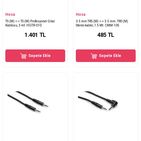
Hosa
Hosa
TS (M) <-> TS (M) Profesyonel Gitar
3.5 mm TRS (M) <-> 3.5 mm. TRS (M)
Kablosu, 3 mt. HGTR-010
Stereo kablo, 1.5 Mt. CMM-105
1.401
TL
485
TL
Sepete Ekle
Sepete Ekle