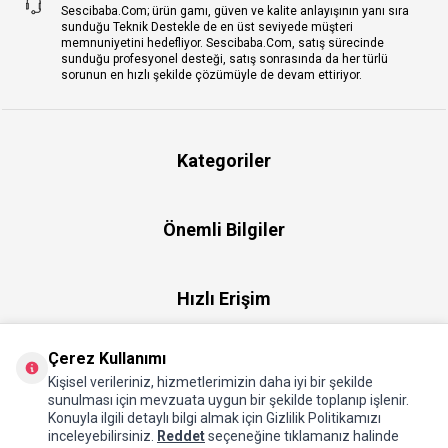
Sescibaba.Com; ürün gamı, güven ve kalite anlayışının yanı sıra
sunduğu Teknik Destekle de en üst seviyede müşteri
memnuniyetini hedefliyor. Sescibaba.Com, satış sürecinde
sunduğu profesyonel desteği, satış sonrasında da her türlü
sorunun en hızlı şekilde çözümüyle de devam ettiriyor.
Kategoriler
Önemli Bilgiler
Hızlı Erişim
Çerez Kullanımı
Üye
Kişisel verileriniz, hizmetlerimizin daha iyi bir şekilde
sunulması için mevzuata uygun bir şekilde toplanıp işlenir.
Konuyla ilgili detaylı bilgi almak için Gizlilik Politikamızı
Hakkımızda
inceleyebilirsiniz.
Reddet
seçeneğine tıklamanız halinde