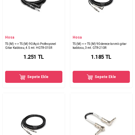
Hosa
Hosa
TS (M) <-> TS (M) 90 Açılı Profesyonel
TS (M) <-> TS (M) 90 derece kırımlı gitar
Gitar Kablosu, 4.5 mt. HGTR-015R
kablosu, 3 mt. GTR-210R
1.251
TL
1.185
TL
Sepete Ekle
Sepete Ekle