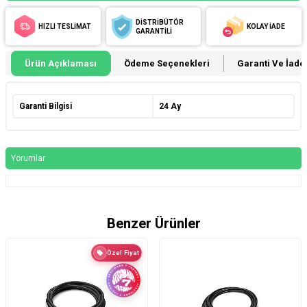
DİSTRİBÜTÖR
HIZLI TESLİMAT
KOLAY İADE
GARANTİLİ
Ürün Açıklaması
Ödeme Seçenekleri
Garanti Ve İade 
Garanti Bilgisi
24 Ay
Yorumlar
Benzer Ürünler
Özel Fiyat