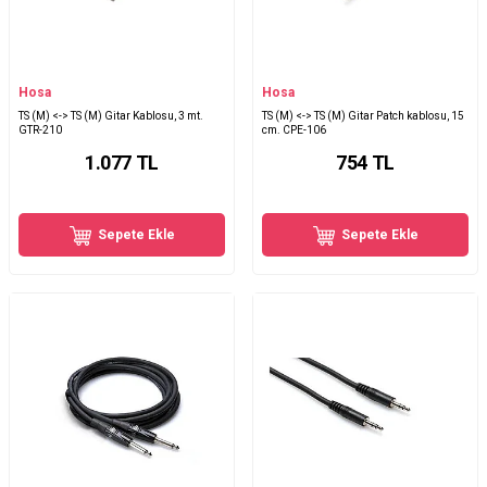
Hosa
Hosa
TS (M) <-> TS (M) Gitar Kablosu, 3 mt.
TS (M) <-> TS (M) Gitar Patch kablosu, 15
GTR-210
cm. CPE-106
1.077
TL
754
TL
Sepete Ekle
Sepete Ekle