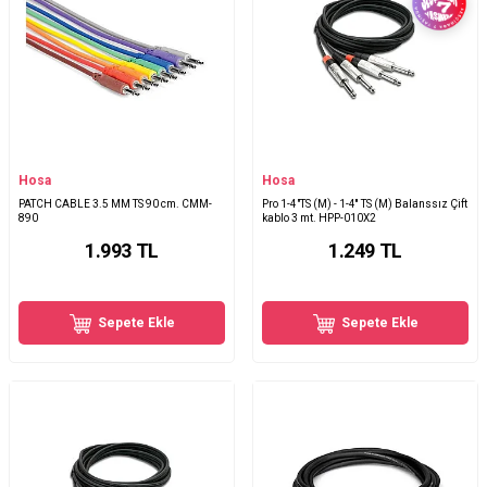
Hosa
Hosa
PATCH CABLE 3.5 MM TS 90 cm. CMM-
Pro 1-4"TS (M) - 1-4'' TS (M) Balanssız Çift
890
kablo 3 mt. HPP-010X2
1.993
TL
1.249
TL
Sepete Ekle
Sepete Ekle