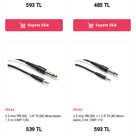
593
TL
485
TL
Sepete Ekle
Sepete Ekle
Hosa
Hosa
3.5 mm TRS (M) - 1/4'' TS (M) Mono Kablo
3.5 mm TRS (M) <-> 1-4'' TS (M) Mono
1.5 m (CMP-105)
kablo, 3 mt. CMP-110
539
TL
593
TL