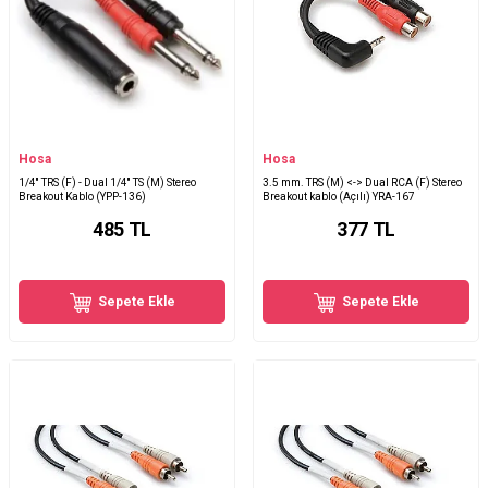
Hosa
Hosa
1/4'' TRS (F) - Dual 1/4'' TS (M) Stereo
3.5 mm. TRS (M) <-> Dual RCA (F) Stereo
Breakout Kablo (YPP-136)
Breakout kablo (Açılı) YRA-167
485
TL
377
TL
Sepete Ekle
Sepete Ekle