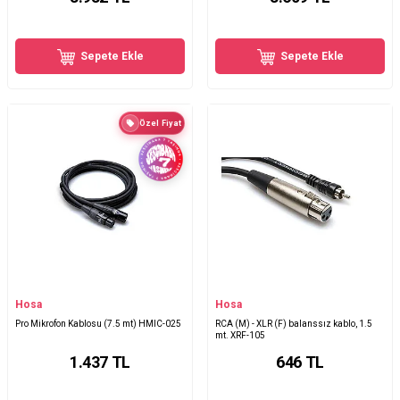
Sepete Ekle
Sepete Ekle
Özel Fiyat
Hosa
Hosa
Pro Mikrofon Kablosu (7.5 mt) HMIC-025
RCA (M) - XLR (F) balanssız kablo, 1.5
mt. XRF-105
1.437
TL
646
TL