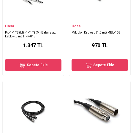
Hosa
Hosa
Pro 1-4"TS (M) - 1-4'' TS (M) Balanssız
Mikrofon Kablosu (1.5 mt) MBL-105
kablo 4.5 mt. HPP-015
1.347
TL
970
TL
Sepete Ekle
Sepete Ekle