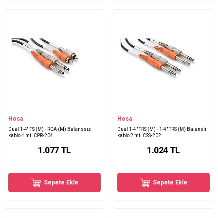
Hosa
Hosa
Dual 1-4'' TS (M) - RCA (M) Balanssız
Dual 1-4" TRS (M) - 1-4" TRS (M) Balanslı
kablo 4 mt. CPR-204
kablo 2 mt. CSS-202
1.077
TL
1.024
TL
Sepete Ekle
Sepete Ekle