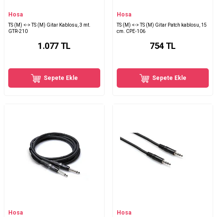
Hosa
Hosa
TS (M) <-> TS (M) Gitar Kablosu, 3 mt.
TS (M) <-> TS (M) Gitar Patch kablosu, 15
GTR-210
cm. CPE-106
1.077
TL
754
TL
Sepete Ekle
Sepete Ekle
Hosa
Hosa