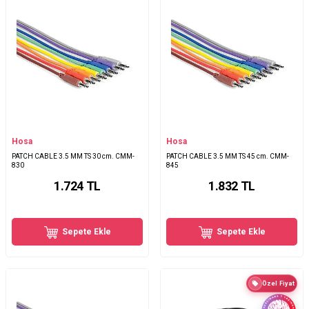
Hosa
Hosa
PATCH CABLE 3.5 MM TS 30 cm. CMM-
PATCH CABLE 3.5 MM TS 45 cm. CMM-
830
845
1.724
TL
1.832
TL
Sepete Ekle
Sepete Ekle
Özel Fiyat