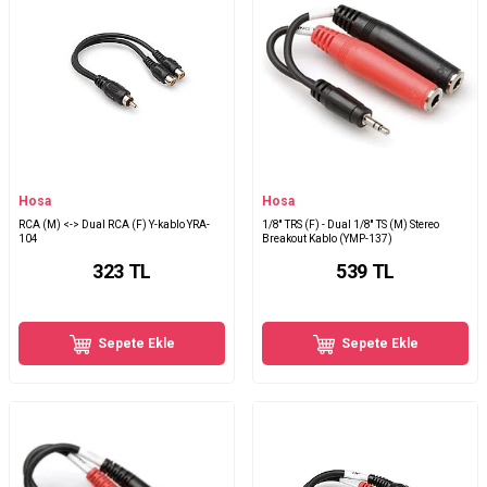
Hosa
Hosa
RCA (M) <-> Dual RCA (F) Y-kablo YRA-
1/8'' TRS (F) - Dual 1/8'' TS (M) Stereo
104
Breakout Kablo (YMP-137)
323
TL
539
TL
Sepete Ekle
Sepete Ekle