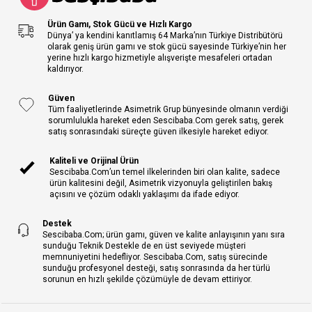
Ürün Gamı, Stok Gücü ve Hızlı Kargo
Dünya’ ya kendini kanıtlamış 64 Marka’nın Türkiye Distribütörü
olarak geniş ürün gamı ve stok gücü sayesinde Türkiye’nin her
yerine hızlı kargo hizmetiyle alışverişte mesafeleri ortadan
kaldırıyor.
Güven
Tüm faaliyetlerinde Asimetrik Grup bünyesinde olmanın verdiği
sorumlulukla hareket eden Sescibaba.Com gerek satış, gerek
satış sonrasındaki süreçte güven ilkesiyle hareket ediyor.
Kaliteli ve Orijinal Ürün
Sescibaba.Com’un temel ilkelerinden biri olan kalite, sadece
ürün kalitesini değil, Asimetrik vizyonuyla geliştirilen bakış
açısını ve çözüm odaklı yaklaşımı da ifade ediyor.
Destek
Sescibaba.Com; ürün gamı, güven ve kalite anlayışının yanı sıra
sunduğu Teknik Destekle de en üst seviyede müşteri
memnuniyetini hedefliyor. Sescibaba.Com, satış sürecinde
sunduğu profesyonel desteği, satış sonrasında da her türlü
sorunun en hızlı şekilde çözümüyle de devam ettiriyor.