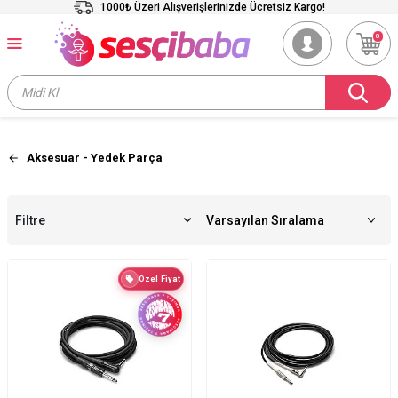
1000₺ Üzeri Alışverişlerinizde Ücretsiz Kargo!
0
Aksesuar - Yedek Parça
Filtre
Özel Fiyat