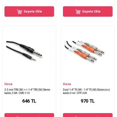
Sepete Ekle
Sepete Ekle
Hosa
Hosa
3.5 mm TRS (M) <-> 1-4'' TRS (M) Stereo
Dual 1-4'' TS (M) - 1-4'' TS (M) Balanssız
kablo, 3 Mt. CMS-110
kablo 3 mt. CPP-203
646
TL
970
TL