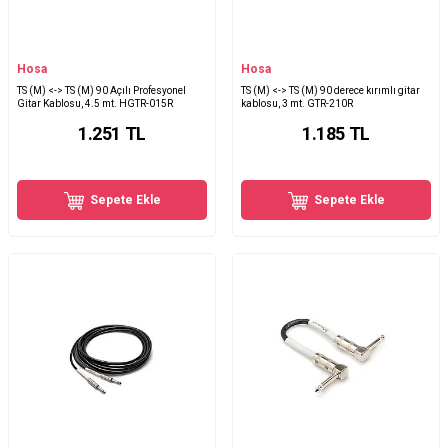
Hosa
Hosa
TS (M) <-> TS (M) 90 Açılı Profesyonel
TS (M) <-> TS (M) 90 derece kırımlı gitar
Gitar Kablosu, 4.5 mt. HGTR-015R
kablosu, 3 mt. GTR-210R
1.251
TL
1.185
TL
Sepete Ekle
Sepete Ekle