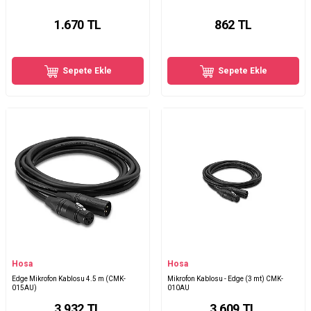
1.670
TL
862
TL
Sepete Ekle
Sepete Ekle
Hosa
Hosa
Edge Mikrofon Kablosu 4.5 m (CMK-
Mikrofon Kablosu - Edge (3 mt) CMK-
015AU)
010AU
3.932
TL
3.609
TL