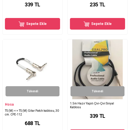
339
TL
235
TL
Sepete Ekle
Sepete Ekle
Tükendi
Tükendi
1.5m Hazır Yapılı Çivi-Çivi Sinyal
Hosa
Kablosu
TS (M) <-> TS (M) Gitar Patch kablosu, 30
cm. CPE-112
339
TL
688
TL