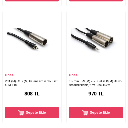
Hosa
Hosa
RCA (M) - XLR (M) balanssız kablo, 3 mt.
3.5 mm. TRS (M) <-> Dual XLR (M) Stereo
XRM-110
Breakout kablo, 2 mt. CYX-402M
808
TL
970
TL
Sepete Ekle
Sepete Ekle