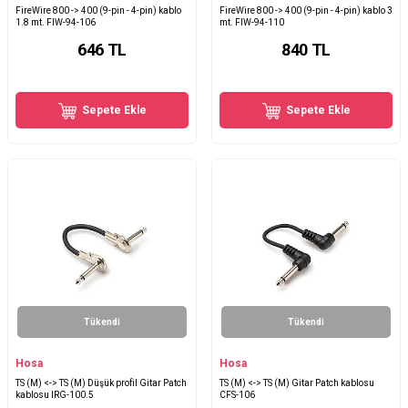
FireWire 800 -> 400 (9-pin - 4-pin) kablo
FireWire 800 -> 400 (9-pin - 4-pin) kablo 3
1.8 mt. FIW-94-106
mt. FIW-94-110
646
TL
840
TL
Sepete Ekle
Sepete Ekle
Tükendi
Tükendi
Hosa
Hosa
TS (M) <-> TS (M) Düşük profil Gitar Patch
TS (M) <-> TS (M) Gitar Patch kablosu
kablosu IRG-100.5
CFS-106