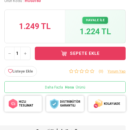
Ürün Kodu :
HOS0160
HAVALE İLE
1.249 TL
1.224 TL
SEPETE EKLE
Listeye Ekle
(0)
Yorum Yap
Daha Fazla
Hosa
Ürünü
HIZLI
DİSTRİBÜTÖR
KOLAY İADE
TESLİMAT
GARANTİLİ