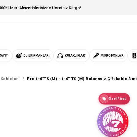
000₺ Üzeri Alışverişlerinizde Ücretsiz Kargo!
KAYIT
DJ EKIPMANLARI
KULAKLIKLAR
MIKROFONLAR
Kabloları
Pro 1-4"TS (M) - 1-4'' TS (M) Balanssız Çift kablo 3 
Özel Fiyat