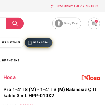
Bize Ulaşın:
+90 212 706 10 52
0
Giriş / Kayıt
SES SISTEMLERI
BABA GARAJ
mt. HPP-010X2
Hosa
Pro 1-4"TS (M) - 1-4'' TS (M) Balanssız Çift
kablo 3 mt. HPP-010X2