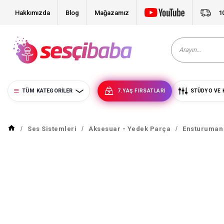
Hakkımızda
Blog
Mağazamız
1
TÜM KATEGORILER
7.YAŞ FIRSATLARI
STÜDYO VE 
Ses Sistemleri
Aksesuar - Yedek Parça
Ensturuman 