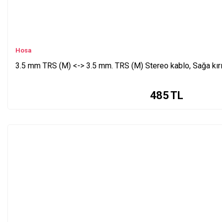
Hosa
3.5 mm TRS (M) <-> 3.5 mm. TRS (M) Stereo kablo, Sağa kı
485
TL