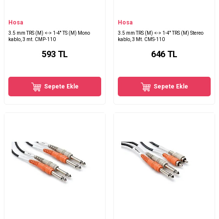
Hosa
Hosa
3.5 mm TRS (M) <-> 1-4'' TS (M) Mono
3.5 mm TRS (M) <-> 1-4'' TRS (M) Stereo
kablo, 3 mt. CMP-110
kablo, 3 Mt. CMS-110
593
TL
646
TL
Sepete Ekle
Sepete Ekle