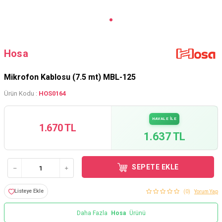
Hosa
Mikrofon Kablosu (7.5 mt) MBL-125
Ürün Kodu :
HOS0164
HAVALE İLE
1.670 TL
1.637 TL
SEPETE EKLE
Listeye Ekle
(0)
Yorum Yap
Daha Fazla
Hosa
Ürünü