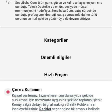
Sescibaba.Com; ürün gamı, güven ve kalite anlayışının yanı sıra
sunduğu Teknik Destekle de en üst seviyede müşteri
memnuniyetini hedefliyor. Sescibaba.Com, satış sürecinde
sunduğu profesyonel desteği, satış sonrasında da her türlü
sorunun en hızlı şekilde çözümüyle de devam ettiriyor.
Kategoriler
Önemli Bilgiler
Hızlı Erişim
Çerez Kullanımı
Üye
Kişisel verileriniz, hizmetlerimizin daha iyi bir şekilde
sunulması için mevzuata uygun bir şekilde toplanıp işlenir.
Konuyla ilgili detaylı bilgi almak için Gizlilik Politikamızı
Hakkımızda
inceleyebilirsiniz.
Reddet
seçeneğine tıklamanız halinde