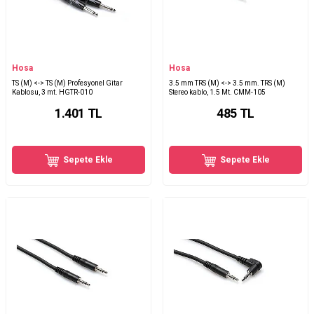
Hosa
Hosa
TS (M) <-> TS (M) Profesyonel Gitar
3.5 mm TRS (M) <-> 3.5 mm. TRS (M)
Kablosu, 3 mt. HGTR-010
Stereo kablo, 1.5 Mt. CMM-105
1.401
TL
485
TL
Sepete Ekle
Sepete Ekle