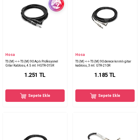
Hosa
Hosa
TS (M) <-> TS (M) 90 Açılı Profesyonel
TS (M) <-> TS (M) 90 derece kırımlı gitar
Gitar Kablosu, 4.5 mt. HGTR-015R
kablosu, 3 mt. GTR-210R
1.251
TL
1.185
TL
Sepete Ekle
Sepete Ekle