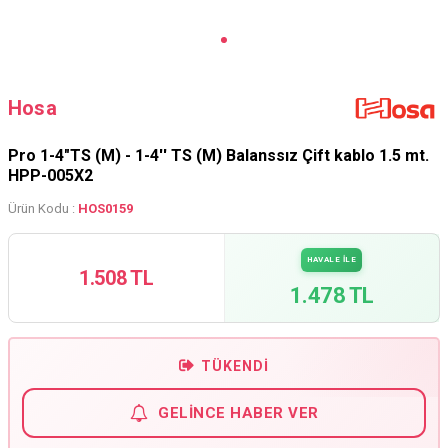
Hosa
Pro 1-4"TS (M) - 1-4'' TS (M) Balanssız Çift kablo 1.5 mt.
HPP-005X2
Ürün Kodu :
HOS0159
HAVALE İLE
1.508 TL
1.478 TL
TÜKENDI
GELINCE HABER VER