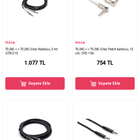
Hosa
Hosa
TS (M) <-> TS (M) Gitar Kablosu, 3 mt.
TS (M) <-> TS (M) Gitar Patch kablosu, 15
GTR-210
cm. CPE-106
1.077
TL
754
TL
Sepete Ekle
Sepete Ekle