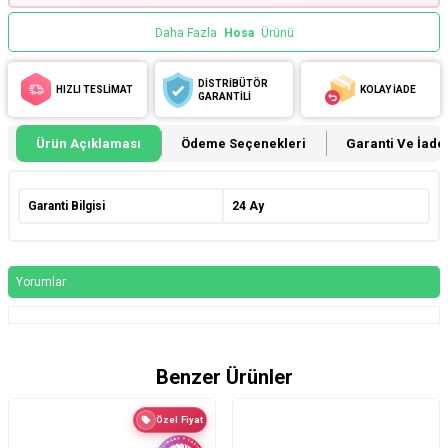
Daha Fazla
Hosa
Ürünü
DİSTRİBÜTÖR
HIZLI TESLİMAT
KOLAY İADE
GARANTİLİ
Ürün Açıklaması
Ödeme Seçenekleri
Garanti Ve İade 
Garanti Bilgisi
24 Ay
Yorumlar
Benzer Ürünler
Özel Fiyat