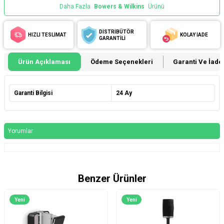
Daha Fazla
Bowers & Wilkins
Ürünü
DİSTRİBÜTÖR
HIZLI TESLİMAT
KOLAY İADE
GARANTİLİ
Ürün Açıklaması
Ödeme Seçenekleri
Garanti Ve İade 
Garanti Bilgisi
24 Ay
Yorumlar
Benzer Ürünler
Yeni
Yeni