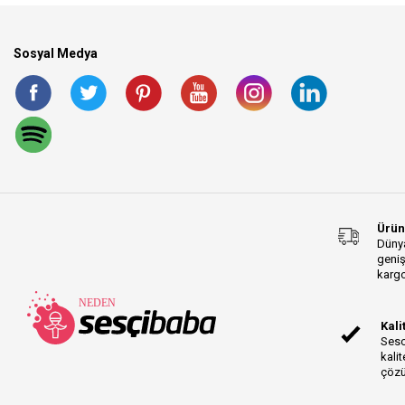
Sosyal Medya
Ürün
Dünya
geniş
kargo
Kali
Sesc
kalit
çözü