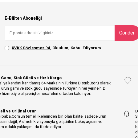
E-Bülten Aboneliği
Gönder
KVKK Sözleşmesi'ni
, Okudum, Kabul Ediyorum.
 Gamı, Stok Gücü ve Hızlı Kargo
’ ya kendini kanıtlamış 64 Marka’nın Türkiye Distribütörü olarak
 ürün gamı ve stok gücü sayesinde Türkiye’nin her yerine hızlı
 hizmetiyle alışverişte mesafeleri ortadan kaldırıyor.
teli ve Orijinal Ürün
D
ibaba.Com’un temel ilkelerinden biri olan kalite, sadece ürün
S
esini değil, Asimetrik vizyonuyla geliştirilen bakış açısını ve
s
m odaklı yaklaşımı da ifade ediyor.
h
d
ç