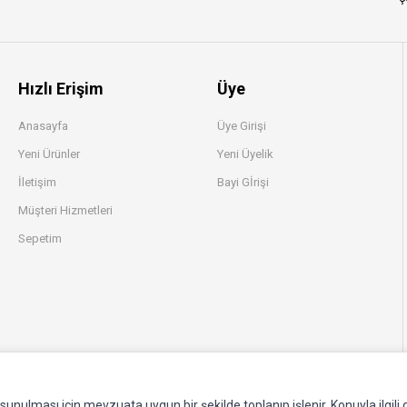
Hızlı Erişim
Üye
Anasayfa
Üye Girişi
Yeni Ürünler
Yeni Üyelik
İletişim
Bayi Gİrişi
Müşteri Hizmetleri
Sepetim
e sunulması için mevzuata uygun bir şekilde toplanıp işlenir. Konuyla ilgili d