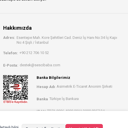
Hakkımızda
Adres:
Esentepe Mah. Kore Şehitleri Cad. Deniz İş Hanı No:34 İç Kapı
No:4 Şişli / İstanbul
+90 212 706 10 52
Telefon:
destek@sescibaba.com
E-Posta:
Banka Bilgilerimiz
Asimetrik E-Ticaret Anonim Şirketi
Hesap Adı
Türkiye İş Bankası
Banka
TR71 0006 4000 0011 3990 0257 34
IBAN
etaylı bilgi