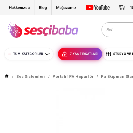
Hakkımızda
Blog
Mağazamız
1
TÜM KATEGORILER
7.YAŞ FIRSATLARI
STÜDYO VE 
Ses Sistemleri
Portatif PA Hoparlör
Pa Ekipman Sta