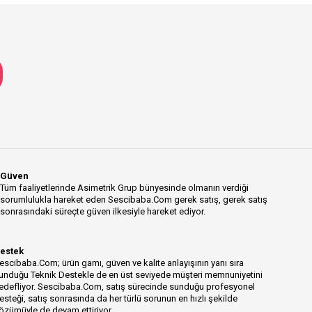
Güven
Tüm faaliyetlerinde Asimetrik Grup bünyesinde olmanın verdiği
sorumlulukla hareket eden Sescibaba.Com gerek satış, gerek satış
sonrasındaki süreçte güven ilkesiyle hareket ediyor.
estek
escibaba.Com; ürün gamı, güven ve kalite anlayışının yanı sıra
unduğu Teknik Destekle de en üst seviyede müşteri memnuniyetini
edefliyor. Sescibaba.Com, satış sürecinde sunduğu profesyonel
esteği, satış sonrasında da her türlü sorunun en hızlı şekilde
özümüyle de devam ettiriyor.