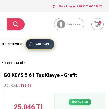
Bize Ulaşın:
+90 212 706 10 52
0
Giriş / Kayıt
SES SISTEMLERI
BABA GARAJ
 Klavye - Grafit
GO:KEYS 5 61 Tuş Klavye - Grafit
Ürün Kodu :
T12151
HAVALE İLE
25.046 TL