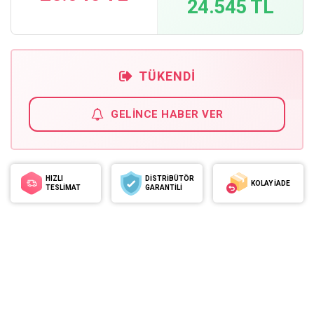
24.545 TL
TÜKENDI
GELINCE HABER VER
HIZLI
DİSTRİBÜTÖR
KOLAY İADE
TESLİMAT
GARANTİLİ