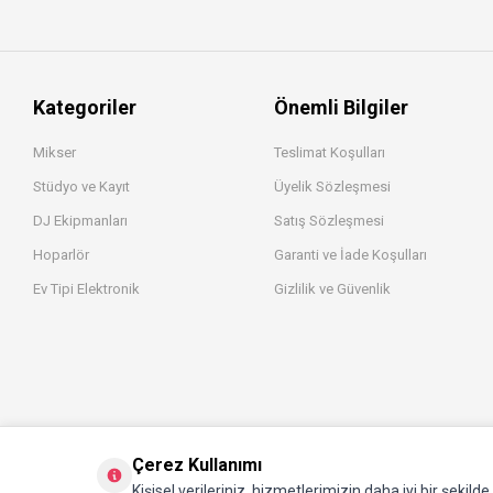
Kategoriler
Önemli Bilgiler
Mikser
Teslimat Koşulları
Stüdyo ve Kayıt
Üyelik Sözleşmesi
DJ Ekipmanları
Satış Sözleşmesi
Hoparlör
Garanti ve İade Koşulları
Ev Tipi Elektronik
Gizlilik ve Güvenlik
Çerez Kullanımı
Kişisel verileriniz, hizmetlerimizin daha iyi bir şekild