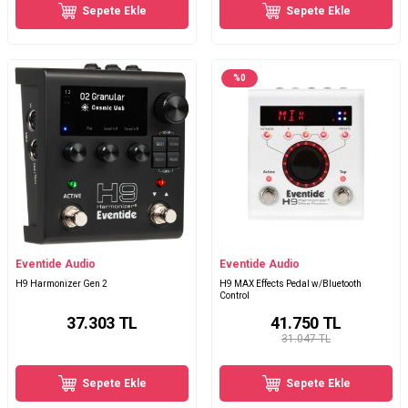
Sepete Ekle
Sepete Ekle
%
0
Eventide Audio
Eventide Audio
H9 Harmonizer Gen 2
H9 MAX Effects Pedal w/Bluetooth
Control
37.303
TL
41.750
TL
31.047 TL
Sepete Ekle
Sepete Ekle