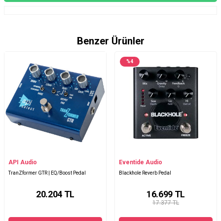
Benzer Ürünler
%
4
API Audio
Eventide Audio
TranZformer GTR | EQ/Boost Pedal
Blackhole Reverb Pedal
20.204
TL
16.699
TL
17.377 TL