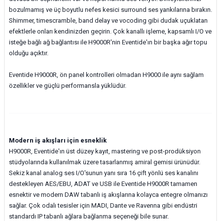
bozulmamış ve üç boyutlu nefes kesici surround ses yankılarına bırakın.
Shimmer, timescramble, band delay ve vocoding gibi dudak uçuklatan
efektlerle onları kendinizden geçirin. Çok kanallı işleme, kapsamlı I/O ve
isteğe bağlı ağ bağlantısı ile H9000R'nin Eventide'ın bir başka ağır topu
olduğu açıktır.
Eventide H9000R, ön panel kontrolleri olmadan H9000 ile aynı sağlam
özellikler ve güçlü performansla yüklüdür.
Modern iş akışları için esneklik
H9000R, Eventide'ın üst düzey kayıt, mastering ve post-prodüksiyon
stüdyolarında kullanılmak üzere tasarlanmış amiral gemisi ürünüdür.
Sekiz kanal analog ses I/O'sunun yanı sıra 16 çift yönlü ses kanalını
destekleyen AES/EBU, ADAT ve USB ile Eventide H9000R tamamen
esnektir ve modern DAW tabanlı iş akışlarına kolayca entegre olmanızı
sağlar. Çok odalı tesisler için MADI, Dante ve Ravenna gibi endüstri
standardı IP tabanlı ağlara bağlanma seçeneği bile sunar.