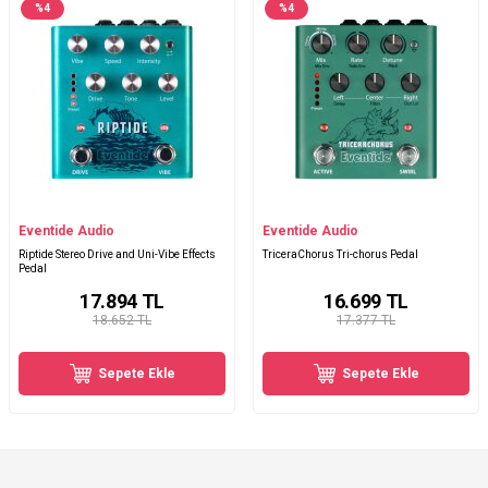
%
4
%
4
Eventide Audio
Eventide Audio
Riptide Stereo Drive and Uni-Vibe Effects
TriceraChorus Tri-chorus Pedal
Pedal
17.894
TL
16.699
TL
18.652 TL
17.377 TL
Sepete Ekle
Sepete Ekle