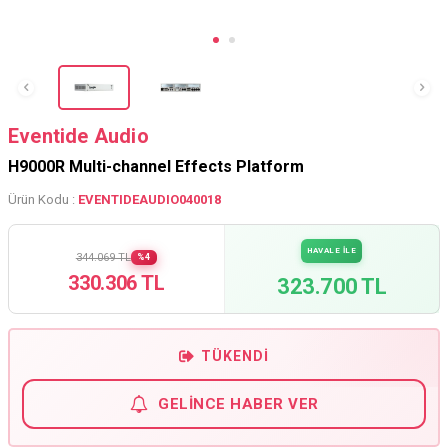
Eventide Audio
H9000R Multi-channel Effects Platform
Ürün Kodu :
EVENTIDEAUDIO040018
HAVALE İLE
344.069 TL
%4
330.306 TL
323.700 TL
TÜKENDI
GELINCE HABER VER