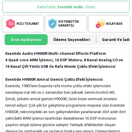
Daha Fazla
Eventide Audio
Ürünü
DİSTRİBÜTÖR
HIZLI TESLİMAT
KOLAY İADE
GARANTİLİ
Ürün Açıklaması
Ödeme Seçenekleri
Garanti Ve İade 
Eventide Audio H9000R Multi-channel Effects Platform
4 Quad-core ARM İşlemci, 16 DSP Motoru, 8 Kanal Analog I/O ve
16 Kanal Çift Yönlü USB ile Rafa Monte Çoklu Efekt İşlemcisi
Eventide H9000R Amiral Gemisi Çoklu Efekt İşlemcisi
Eventide, 1980'lerin başında rafa monte çoklu efekt işlemcisini
neredeyse icat etti ve o zamandan beri yüksek zemini kontrol etti.
Şimdi, şirketin amiral gemisi H9000R, türün kesin evrimsel zirvesini
temsil ediyor. Çok yıllı bir geliştirme programının meyvesi olan Eventide
H9000R, teknolojideki en son gelişmelerden yararlanarak dört adet dört
çekirdekli ARM işlemci tarafından desteklenen 16 DSP motorunun
şaşırtıcı sinyal işleme gücüne sahiptir. Yerleşik efektlerden oluşan
devasa bir cephanelik var ve hepsi harika ses veriyor. Dinleyicilerinizi