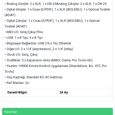
• Analog Girişler: 2 x XLR, 1 x DB-25Analog Çıkışlar: 2 x XLR, 1 x DB-25
• Dijital Girişler:
1 x Coax (S/PDIF), 1 x XLR (AES/EBU), 1 x Optical Toslink
(ADAT)
• Dijital Çıkışlar:
1 x Coax (S/PDIF), 1 x XLR (AES/EBU), 1 x Optical
Toslink (ADAT)
• MIDI I/O:
Giriş/Çıkış/Thru
• USB: 1 x B Tipi, 4 x A Tipi
• Bilgisayar Bağlantısı:
USB (16 x 16), Ethernet
• Diğer I/O: 2 x 1/4' (expression), 2 x 1/4' (relay)
• Clock I/O:
Giriş, Çıkış
• Özellikler:
3 x Expansion slots (MADI, Dante, Pro Tools HD)
• Yazılım: H9000 Emote Kontrol Uygulaması (Standalone, AU, VST, Pro
Tools)
• Güç Kaynağı:
Standart IEC AC kablosu
• Raf Alanları: 2U
Garanti Bilgisi
24 Ay
Yorumlar