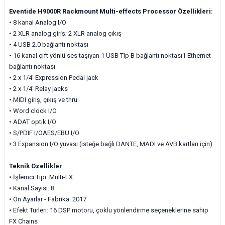
Eventide H9000R Rackmount Multi-effects Processor Özellikleri:
• 8 kanal Analog I/O
• 2 XLR analog giriş; 2 XLR analog çıkış
• 4 USB 2.0 bağlantı noktası
• 16 kanal çift yönlü ses taşıyan 1 USB Tip B bağlantı noktası1 Ethernet
bağlantı noktası
• 2 x 1/4' Expression Pedal jack
• 2 x 1/4' Relay jacks
• MIDI giriş, çıkış ve thru
• Word clock I/O
• ADAT optik I/O
• S/PDIF I/OAES/EBU I/O
• 3 Expansion I/O yuvası (isteğe bağlı DANTE, MADI ve AVB kartları için)
Teknik Özellikler
• İşlemci Tipi:
Multi-FX
• Kanal Sayısı:
8
• Ön Ayarlar - Fabrika: 2017
• Efekt Türleri:
16 DSP motoru, çoklu yönlendirme seçeneklerine sahip
FX Chains