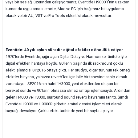
veya bir ses ağı üzerinden çalışıyorsanız, Eventide H9000R'nin uzaktan
kumanda uygulaması emote, Mac ve PC için bağımsız bir uygulama
olarak ve bir AU, VST ve Pro Tools eklentisi olarak mevcuttur.
Eventide: 40 yılı aşkın süredir dijital efektlere öncülük ediyor
1970'lerde Eventide, çığır açan Dijital Delay ve Harmonizer üniteleriyle
dijital efektleri haritaya koydu. 80'lerin başında ilk rackmount çoklu
efekt işlemcisi SP2016 ortaya çıktı. Her stüdyo, diğer türünün tek örneği
efektler bir yana, yalnızca reverb'leri için bile bir tanesine sahip olmak
zorundaydı. SP2016'nın halefi H3000, yeni efektlerden oluşan bir
bereket sundu ve 90'ların olmazsa olmaz raf tipi işlemcisiydi. Ardından
gelen H4000 ve H8000, surround sound reverb kavramını tanıttı. Şimdi
Eventide H9000 ve H9000R şirketin amiral gemisi işlemcileri olarak
bayrağı devralıyor. Çoklu efekt tarihinde yeni bir sayfa açılıyor.