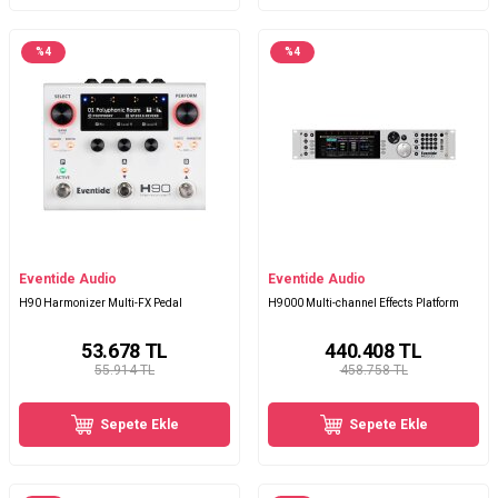
%
4
%
4
Eventide Audio
Eventide Audio
H90 Harmonizer Multi-FX Pedal
H9000 Multi-channel Effects Platform
53.678
TL
440.408
TL
55.914 TL
458.758 TL
Sepete Ekle
Sepete Ekle