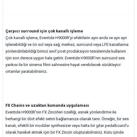
Çarpıcı surround için çok kanallı işleme
Çok kanallı işleme, Eventide H9000R'yi efektlerin aynı anda ve ayrı ayrı
işlenebildiği ve ön sol veya sağ, merkez, surround veya LFE kanallarına
yönlendirilebildiği birinci sınıf post prodüksiyon tesislerinde kullanım
için son derece uygun hale getirir. Eventide H9000R'nin surround ses
yankısı ile bir sinema filmi sahnesine hayat verebilecek sürükleyici
ortamlar yaratabilirsiniz.
FX Chains ve uzaktan kumanda uygulaması
Eventide H9000R'nin FX Zincirleri özelliği, esnek yönlendirme ile
herhangi bir dört efekt setini bağlamanıza olanak tanır. Örneğin, bir ses
kanalı, efektli bir modüler synthesizer veya hatta bir gitar pedalboard'u
olarak hareket etmek için bir FX Zinciri oluşturabilirsiniz. Kutu içinde