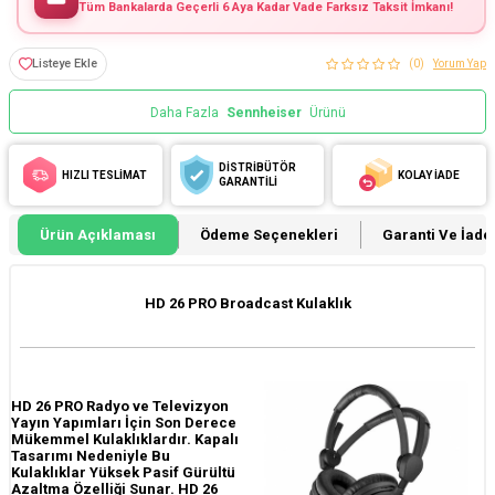
Tüm Bankalarda Geçerli 6 Aya Kadar Vade Farksız Taksit İmkanı!
Listeye Ekle
(0)
Yorum Yap
Daha Fazla
Sennheiser
Ürünü
DİSTRİBÜTÖR
HIZLI TESLİMAT
KOLAY İADE
GARANTİLİ
Ürün Açıklaması
Ödeme Seçenekleri
Garanti Ve İade 
HD 26 PRO Broadcast Kulaklık
HD 26 PRO Radyo ve Televizyon
Yayın Yapımları İçin Son Derece
Mükemmel Kulaklıklardır. Kapalı
Tasarımı Nedeniyle Bu
Kulaklıklar Yüksek Pasif Gürültü
Azaltma Özelliği Sunar. HD 26