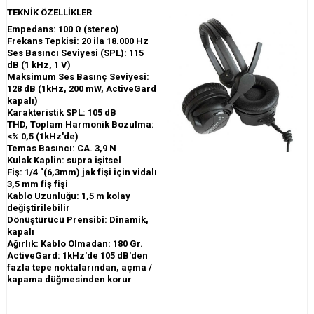
TEKNİK ÖZELLİKLER
Empedans: 100 Ω (stereo)
Frekans Tepkisi: 20 ila 18.000 Hz
Ses Basıncı Seviyesi (SPL): 115
dB (1 kHz, 1 V)
Maksimum Ses Basınç Seviyesi:
128 dB (1kHz, 200 mW, ActiveGard
kapalı)
Karakteristik SPL: 105 dB
THD, Toplam Harmonik Bozulma:
<% 0,5 (1kHz'de)
Temas Basıncı: CA. 3,9 N
Kulak Kaplin: supra işitsel
Fiş: 1/4 "(6,3mm) jak fişi için vidalı
3,5 mm fiş fişi
Kablo Uzunluğu: 1,5 m kolay
değiştirilebilir
Dönüştürücü Prensibi: Dinamik,
kapalı
Ağırlık: Kablo Olmadan: 180 Gr.
ActiveGard: 1kHz'de 105 dB'den
fazla tepe noktalarından, açma /
kapama düğmesinden korur