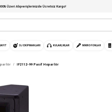
000₺ Üzeri Alışverişlerinizde Ücretsiz Kargo!
KAYIT
DJ EKIPMANLARI
KULAKLIKLAR
MIKROFONLAR
parlör
IF2112-99 Pasif Hoparlör