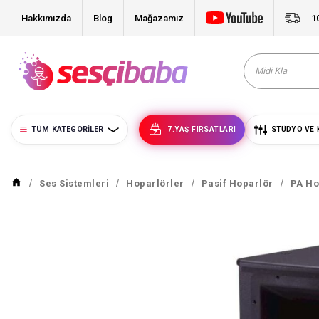
Hakkımızda
Blog
Mağazamız
1
TÜM KATEGORILER
7.YAŞ FIRSATLARI
STÜDYO VE 
Ses Sistemleri
Hoparlörler
Pasif Hoparlör
PA Ho