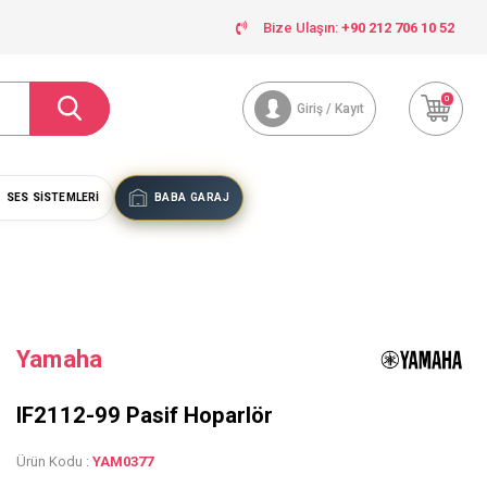
Bize Ulaşın:
+90 212 706 10 52
0
Giriş / Kayıt
SES SISTEMLERI
BABA GARAJ
Yamaha
IF2112-99 Pasif Hoparlör
Ürün Kodu :
YAM0377