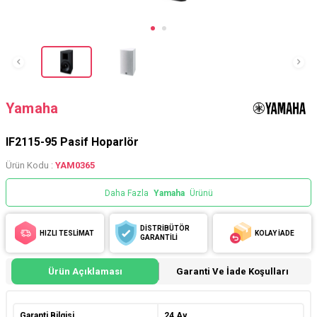
Yamaha
IF2115-95 Pasif Hoparlör
Ürün Kodu :
YAM0365
Daha Fazla
Yamaha
Ürünü
DİSTRİBÜTÖR
HIZLI TESLİMAT
KOLAY İADE
GARANTİLİ
Ürün Açıklaması
Garanti Ve İade Koşulları
Garanti Bilgisi
24 Ay