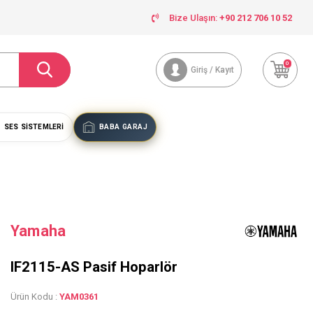
Bize Ulaşın:
+90 212 706 10 52
0
Giriş / Kayıt
SES SISTEMLERI
BABA GARAJ
Yamaha
IF2115-AS Pasif Hoparlör
Ürün Kodu :
YAM0361