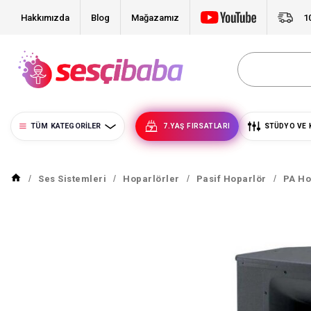
Hakkımızda
Blog
Mağazamız
1
TÜM KATEGORILER
7.YAŞ FIRSATLARI
STÜDYO VE 
Ses Sistemleri
Hoparlörler
Pasif Hoparlör
PA Ho