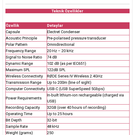
Teknik Özellikler
Özellik
Detaylar
Capsule
Electret Condenser
Acoustic Principle
Pre-polarised pressure transducer
Polar Pattern
Omnidirectional
Frequency Range
20 Hz – 20 kHz
Signal to Noise Ratio
74 dB
Dynamic Range
102 dB (as per IEC651)
Maximum SPL
122dB SPL
Wireless Connectivity
RØDE Series IV Wireless 2.4GHz
Transmission Range
Up to 200m (line of sight)
Computer Connectivity
USB-C (USB SuperSpeed 5Gbps)
In-built lithium-ion rechargeable (charged via
Power Requirements
USB)
Recording Capacity
32GB (over 40 hours of recording)
Operating Time
Up to 25 hours
Bit Depth
32-bit
Sample Rate
48 kHz
Weight (grams)
250