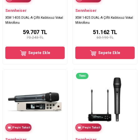
Sennheiser
Sennheiser
XSW 1-835 DUAL-A Çiftli Kablosuz Vokal
XSW 1-825 DUAL-A Çiftli Kablosuz Vokal
Mikrofonu
Mikrofonu
59.707
TL
51.162
TL
70.243 TL
60.190 TL
Sepete Ekle
Sepete Ekle
Yeni
Peşin Taksit
Peşin Taksit
Sennheiser
Sennheiser