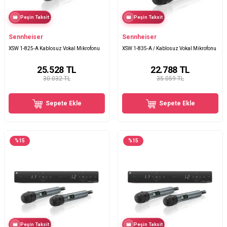
Peşin Taksit
Peşin Taksit
Sennheiser
Sennheiser
XSW 1-825-A Kablosuz Vokal Mikrofonu
XSW 1-835-A / Kablosuz Vokal Mikrofonu
25.528
TL
22.788
TL
30.032 TL
35.059 TL
Sepete Ekle
Sepete Ekle
%
15
%
15
Peşin Taksit
Peşin Taksit