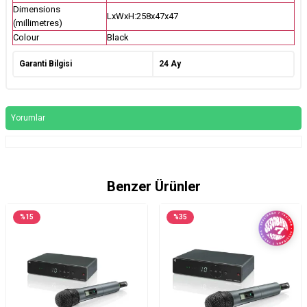
Dimensions
LxWxH:258x47x47
(millimetres)
Colour
Black
Garanti Bilgisi
24 Ay
Yorumlar
Benzer Ürünler
%
15
%
35