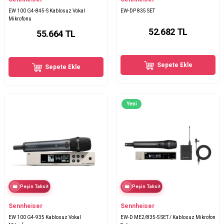
EW 100 G4-845-S Kablosuz Vokal
EW-DP 835 SET
Mikrofonu
52.682
TL
55.664
TL
Sepete Ekle
Sepete Ekle
Yeni
Peşin Taksit
Peşin Taksit
Sennheiser
Sennheiser
EW 100 G4-935 Kablosuz Vokal
EW-D ME2/835-S SET / Kablosuz Mikrofon