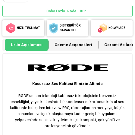
Daha Fazla
Rode
Ürünü
DİSTRİBÜTÖR
HIZLI TESLİMAT
KOLAY İADE
GARANTİLİ
Ürün Açıklaması
Ödeme Seçenekleri
Garanti Ve İade 
Kusursuz Ses Kalitesi Elinizin Altında
RØDE'un son teknoloji kablosuz teknolojisinin benzersiz
esnekliğini, yayın kalitesinde bir kondenser mikrofonun kristal ses
kalitesiyle birleştiren Interview PRO, röportajlardan medyaya, küçük
sunumlara ve içerik oluşturmaya kadar geniş bir uygulama
yelpazesinde sesinizi kaydetmek için kompakt, çok yönlü ve
profesyonel bir çözümdür.