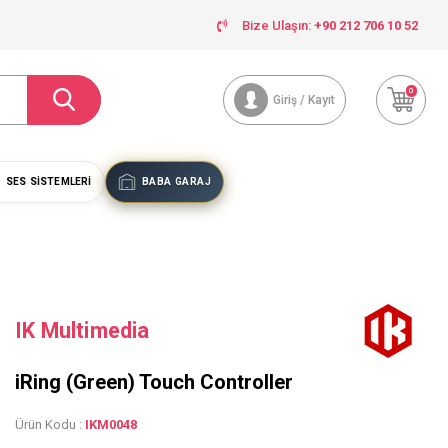
Bize Ulaşın:
+90 212 706 10 52
0
Giriş / Kayıt
SES SISTEMLERI
BABA GARAJ
IK Multimedia
iRing (Green) Touch Controller
Ürün Kodu :
IKM0048