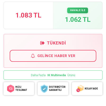
HAVALE İLE
1.083 TL
1.062 TL
TÜKENDI
GELINCE HABER VER
Daha Fazla
IK Multimedia
Ürünü
HIZLI
DİSTRİBÜTÖR
KOLAY İADE
TESLİMAT
GARANTİLİ