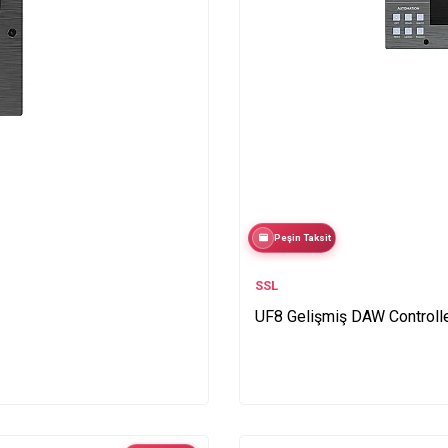
Peşin Taksit
SSL
UF8 Gelişmiş DAW Controll