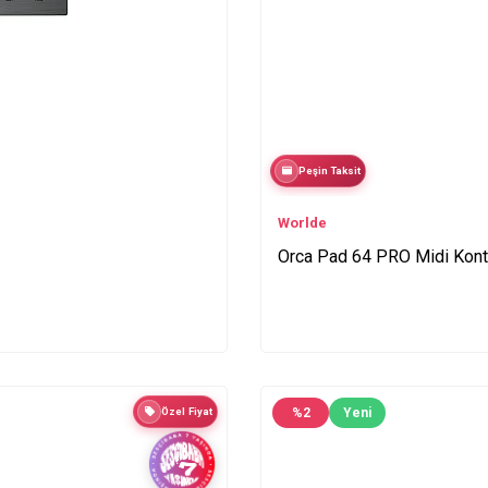
Peşin Taksit
Worlde
Orca Pad 64 PRO Midi Kont
Özel Fiyat
%
2
Yeni