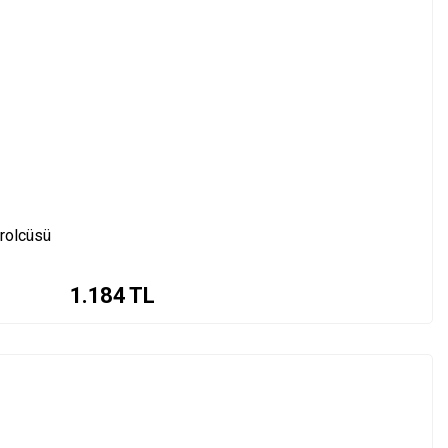
rolcüsü
1.184
TL