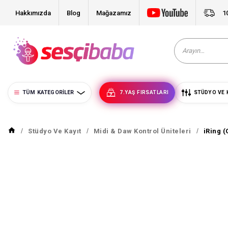
Hakkımızda
Blog
Mağazamız
1
TÜM KATEGORILER
7.YAŞ FIRSATLARI
STÜDYO VE 
Stüdyo Ve Kayıt
Midi & Daw Kontrol Üniteleri
iRing 