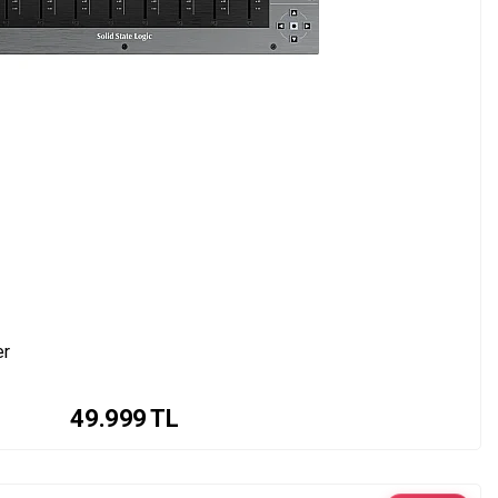
er
49.999
TL