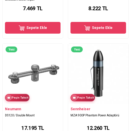
7.469
TL
8.222
TL
Sepete Ekle
Sepete Ekle
Yeni
Yeni
Peşin Taksit
Peşin Taksit
Neumann
Sennheiser
DS120 / Double Mount
MZA 900P Phantom Power Adaptörü
17.195
TL
12.260
TL