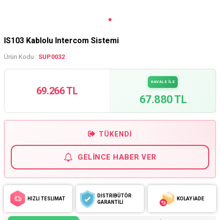
IS103 Kablolu Intercom Sistemi
Ürün Kodu :
SUP0032
HAVALE İLE
69.266 TL
67.880 TL
TÜKENDI
GELINCE HABER VER
DİSTRİBÜTÖR
HIZLI TESLİMAT
KOLAY İADE
GARANTİLİ