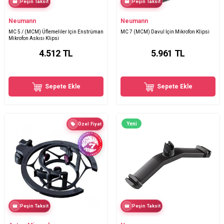
Peşin Taksit
Peşin Taksit
Neumann
Neumann
MC 5 / (MCM) Üflemeliler İçin Enstrüman
MC 7 (MCM) Davul İçin Mikrofon Klipsi
Mikrofon Askısı Klipsi
4.512
TL
5.961
TL
Sepete Ekle
Sepete Ekle
Yeni
Özel Fiyat
Peşin Taksit
Peşin Taksit