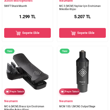
Aston Microphones
Neumann
SWIFT Shock Mounth
MC 3 (MCM) Yaylılar İçin Enstrüman
Mikrofon Klipsi
1.299
TL
5.207
TL
Sepete Ekle
Sepete Ekle
Yeni
Yeni
Peşin Taksit
Peşin Taksit
Neumann
Neumann
MC 6 (MCM) Brass İçin Enstrüman
MCM 100 / (MCM) Output Stage
Mikrofon Askısı Klipsi