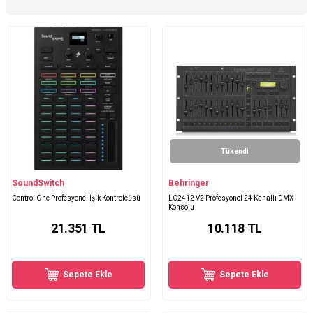
Tükendi
SoundSwitch
Behringer
Control One Profesyonel Işık Kontrolcüsü
LC2412 V2 Profesyonel 24 Kanallı DMX
Konsolu
21.351
TL
10.118
TL
Sepete Ekle
Sepete Ekle