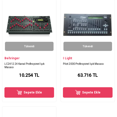
Tükendi
Tükendi
Behringer
I Light
LC2412 24 Kanal Profesyonel Işık
Pilot 2000 Profesyonel Işık Masası
Masası
10.254
TL
63.716
TL
Sepete Ekle
Sepete Ekle