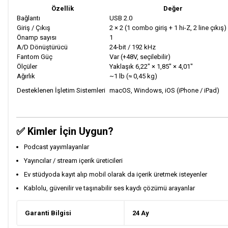
Özellik
Değer
Bağlantı
USB 2.0
Giriş / Çıkış
2 × 2 (1 combo giriş + 1 hi-Z, 2 line çıkış)
Önamp sayısı
1
A/D Dönüştürücü
24-bit / 192 kHz
Fantom Güç
Var (+48V, seçilebilir)
Ölçüler
Yaklaşık 6,22″ × 1,85″ × 4,01″
Ağırlık
~1 lb (≈ 0,45 kg)
Desteklenen İşletim Sistemleri
macOS, Windows, iOS (iPhone / iPad)
✅ Kimler İçin Uygun?
Podcast yayımlayanlar
Yayıncılar / stream içerik üreticileri
Ev stüdyoda kayıt alıp mobil olarak da içerik üretmek isteyenler
Kablolu, güvenilir ve taşınabilir ses kaydı çözümü arayanlar
Garanti Bilgisi
24 Ay