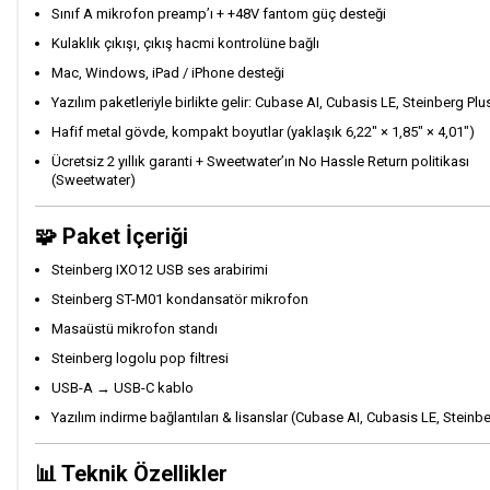
Sınıf A mikrofon preamp’ı + +48V fantom güç desteği
Kulaklık çıkışı, çıkış hacmi kontrolüne bağlı
Mac, Windows, iPad / iPhone desteği
Yazılım paketleriyle birlikte gelir: Cubase AI, Cubasis LE, Steinberg Plu
Hafif metal gövde, kompakt boyutlar (yaklaşık 6,22″ × 1,85″ × 4,01″)
Ücretsiz 2 yıllık garanti + Sweetwater’ın No Hassle Return politikası
(
Sweetwater
)
🧩 Paket İçeriği
Steinberg IXO12 USB ses arabirimi
Steinberg ST-M01 kondansatör mikrofon
Masaüstü mikrofon standı
Steinberg logolu pop filtresi
USB-A → USB-C kablo
Yazılım indirme bağlantıları & lisanslar (Cubase AI, Cubasis LE, Stein
📊 Teknik Özellikler