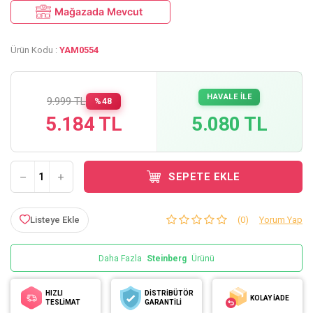
Mağazada Mevcut
Ürün Kodu :
YAM0554
HAVALE İLE
9.999 TL
%48
5.184 TL
5.080 TL
SEPETE EKLE
Listeye Ekle
(0)
Yorum Yap
Daha Fazla
Steinberg
Ürünü
HIZLI
DİSTRİBÜTÖR
KOLAY İADE
TESLİMAT
GARANTİLİ