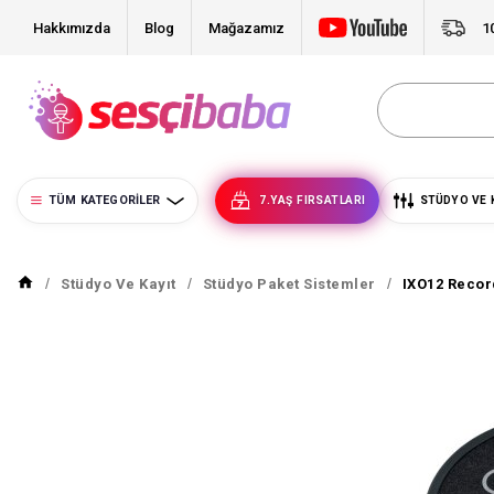
Hakkımızda
Blog
Mağazamız
1
TÜM KATEGORILER
7.YAŞ FIRSATLARI
STÜDYO VE 
Stüdyo Ve Kayıt
Stüdyo Paket Sistemler
IXO12 Recor