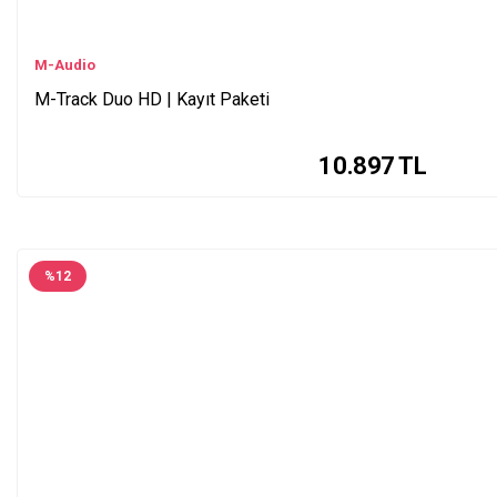
M-Audio
M-Track Duo HD | Kayıt Paketi
10.897
TL
%
12