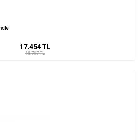
ndle
17.454
TL
18.767 TL