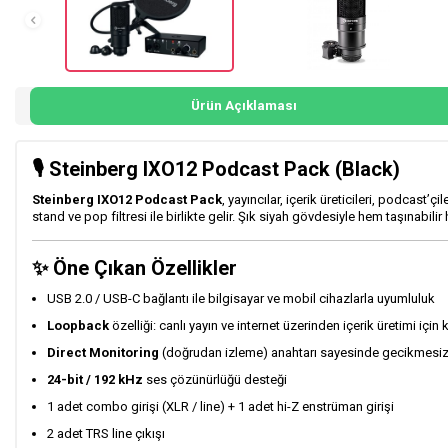
Ürün Açıklaması
🎙️ Steinberg IXO12 Podcast Pack (Black)
Steinberg IXO12 Podcast Pack
, yayıncılar, içerik üreticileri, podcast’
stand ve pop filtresi ile birlikte gelir. Şık siyah gövdesiyle hem taşınabi
✨ Öne Çıkan Özellikler
USB 2.0 / USB-C bağlantı ile bilgisayar ve mobil cihazlarla uyumluluk
Loopback
özelliği: canlı yayın ve internet üzerinden içerik üretimi içi
Direct Monitoring
(doğrudan izleme) anahtarı sayesinde gecikmesiz (
24-bit / 192 kHz
ses çözünürlüğü desteği
1 adet combo girişi (XLR / line) + 1 adet hi-Z enstrüman girişi
2 adet TRS line çıkışı