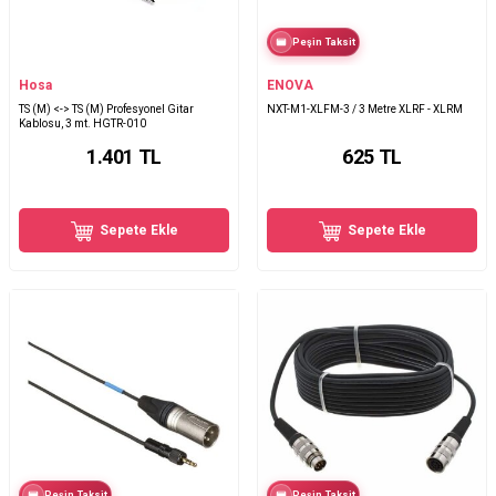
Peşin Taksit
Hosa
ENOVA
TS (M) <-> TS (M) Profesyonel Gitar
NXT-M1-XLFM-3 / 3 Metre XLRF - XLRM
Kablosu, 3 mt. HGTR-010
1.401
TL
625
TL
Sepete Ekle
Sepete Ekle
Peşin Taksit
Peşin Taksit