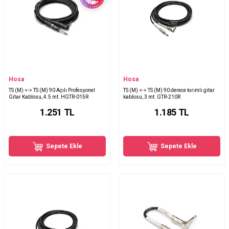
Hosa
Hosa
TS (M) <-> TS (M) 90 Açılı Profesyonel
TS (M) <-> TS (M) 90 derece kırımlı gitar
Gitar Kablosu, 4.5 mt. HGTR-015R
kablosu, 3 mt. GTR-210R
1.251
TL
1.185
TL
Sepete Ekle
Sepete Ekle