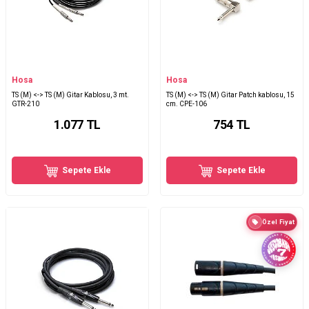
Hosa
Hosa
TS (M) <-> TS (M) Gitar Kablosu, 3 mt.
TS (M) <-> TS (M) Gitar Patch kablosu, 15
GTR-210
cm. CPE-106
1.077
TL
754
TL
Sepete Ekle
Sepete Ekle
Özel Fiyat