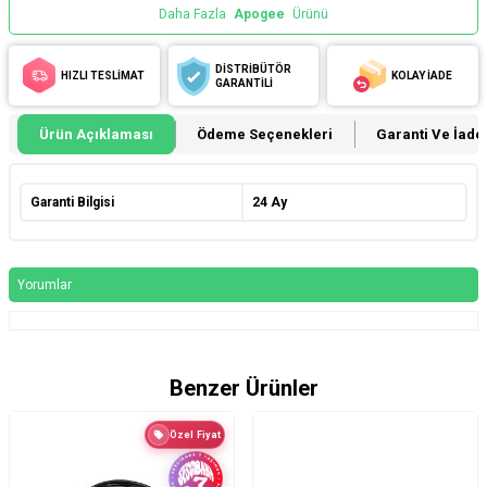
Daha Fazla
Apogee
Ürünü
DİSTRİBÜTÖR
HIZLI TESLİMAT
KOLAY İADE
GARANTİLİ
Ürün Açıklaması
Ödeme Seçenekleri
Garanti Ve İade 
Garanti Bilgisi
24 Ay
Yorumlar
Benzer Ürünler
Özel Fiyat