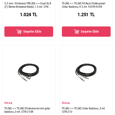
3.5 mm. 90 derece TRS (M) <-> Dual XLR
TS (M) <-> TS (M) 90 Açılı Profesyonel
(F) Stereo Breakout Kablo, 1.5 mt.-CYX-
Gitar Kablosu, 4.5 mt. HGTR-015R
405F
1.024
TL
1.251
TL
Sepete Ekle
Sepete Ekle
Hosa
Hosa
TS (M) <-> TS (M) 90 derece kırımlı gitar
TS (M) <-> TS (M) Gitar Kablosu, 3 mt.
kablosu, 3 mt. GTR-210R
GTR-210