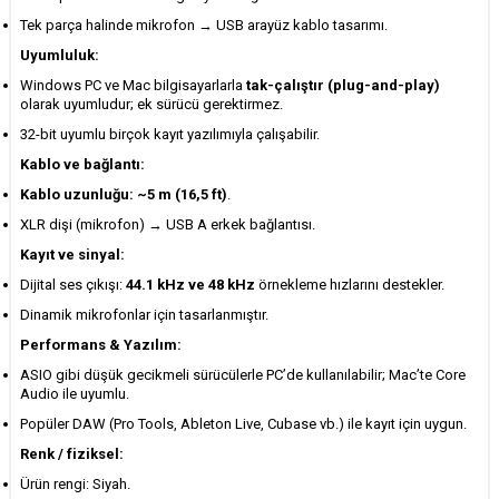
Tek parça halinde mikrofon → USB arayüz kablo tasarımı.
Uyumluluk:
Windows PC ve Mac bilgisayarlarla
tak-çalıştır (plug-and-play)
olarak uyumludur; ek sürücü gerektirmez.
32-bit uyumlu birçok kayıt yazılımıyla çalışabilir.
Kablo ve bağlantı:
Kablo uzunluğu: ~5 m (16,5 ft)
.
XLR dişi (mikrofon) → USB A erkek bağlantısı.
Kayıt ve sinyal:
Dijital ses çıkışı:
44.1 kHz ve 48 kHz
örnekleme hızlarını destekler.
Dinamik mikrofonlar için tasarlanmıştır.
Performans & Yazılım:
ASIO gibi düşük gecikmeli sürücülerle PC’de kullanılabilir; Mac’te Core
Audio ile uyumlu.
Popüler DAW (Pro Tools, Ableton Live, Cubase vb.) ile kayıt için uygun.
Renk / fiziksel:
Ürün rengi: Siyah.