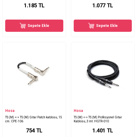
1.185
TL
1.077
TL
Sepete Ekle
Sepete Ekle
Hosa
Hosa
TS (M) <-> TS (M) Gitar Patch kablosu, 15
TS (M) <-> TS (M) Profesyonel Gitar
cm. CPE-106
Kablosu, 3 mt. HGTR-010
754
TL
1.401
TL