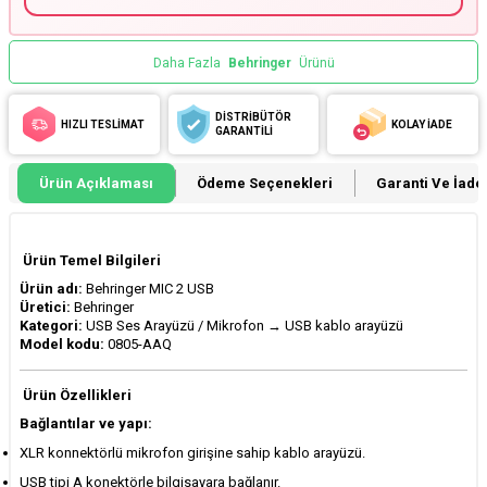
Daha Fazla
Behringer
Ürünü
DİSTRİBÜTÖR
HIZLI TESLİMAT
KOLAY İADE
GARANTİLİ
Ürün Açıklaması
Ödeme Seçenekleri
Garanti Ve İade 
Ürün Temel Bilgileri
Ürün adı:
Behringer MIC 2 USB
Üretici:
Behringer
Kategori:
USB Ses Arayüzü / Mikrofon → USB kablo arayüzü
Model kodu:
0805-AAQ
Ürün Özellikleri
Bağlantılar ve yapı:
XLR konnektörlü mikrofon girişine sahip kablo arayüzü.
USB tipi A konektörle bilgisayara bağlanır.