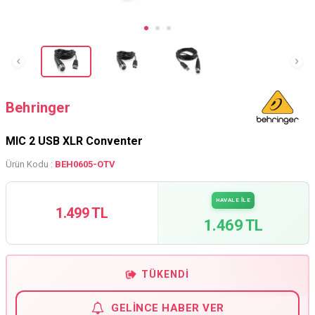
Behringer
MIC 2 USB XLR Conventer
Ürün Kodu :
BEH0605-OTV
HAVALE İLE
1.499 TL
1.469 TL
TÜKENDI
GELINCE HABER VER