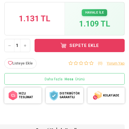
HAVALE İLE
1.131 TL
1.109 TL
SEPETE EKLE
Listeye Ekle
(0)
Yorum Yap
Daha Fazla
Hosa
Ürünü
HIZLI
DİSTRİBÜTÖR
KOLAY İADE
TESLİMAT
GARANTİLİ