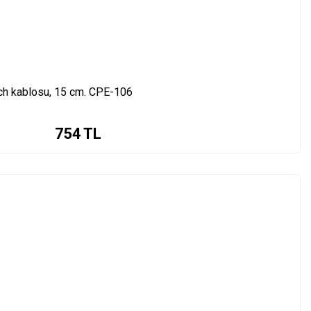
tch kablosu, 15 cm. CPE-106
754
TL