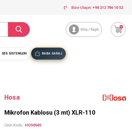
Bize Ulaşın:
+90 212 706 10 52
0
Giriş / Kayıt
SES SISTEMLERI
BABA GARAJ
Hosa
Mikrofon Kablosu (3 mt) XLR-110
Ürün Kodu :
HOS0045