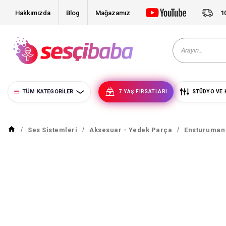
Hakkımızda
Blog
Mağazamız
1
TÜM KATEGORILER
7.YAŞ FIRSATLARI
STÜDYO VE 
Ses Sistemleri
Aksesuar - Yedek Parça
Ensturuman 