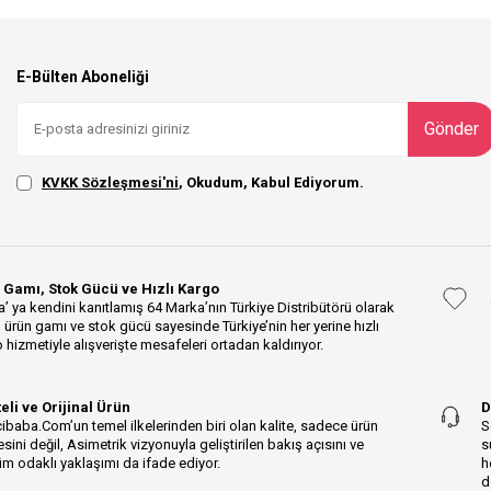
E-Bülten Aboneliği
Gönder
KVKK Sözleşmesi'ni
, Okudum, Kabul Ediyorum.
 Gamı, Stok Gücü ve Hızlı Kargo
’ ya kendini kanıtlamış 64 Marka’nın Türkiye Distribütörü olarak
 ürün gamı ve stok gücü sayesinde Türkiye’nin her yerine hızlı
 hizmetiyle alışverişte mesafeleri ortadan kaldırıyor.
teli ve Orijinal Ürün
D
ibaba.Com’un temel ilkelerinden biri olan kalite, sadece ürün
S
esini değil, Asimetrik vizyonuyla geliştirilen bakış açısını ve
s
m odaklı yaklaşımı da ifade ediyor.
h
d