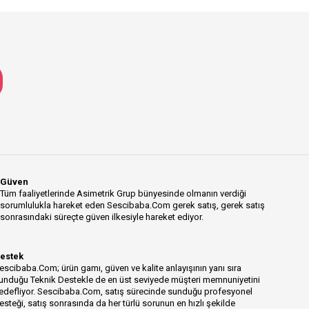
Güven
Tüm faaliyetlerinde Asimetrik Grup bünyesinde olmanın verdiği
sorumlulukla hareket eden Sescibaba.Com gerek satış, gerek satış
sonrasındaki süreçte güven ilkesiyle hareket ediyor.
estek
escibaba.Com; ürün gamı, güven ve kalite anlayışının yanı sıra
unduğu Teknik Destekle de en üst seviyede müşteri memnuniyetini
edefliyor. Sescibaba.Com, satış sürecinde sunduğu profesyonel
esteği, satış sonrasında da her türlü sorunun en hızlı şekilde