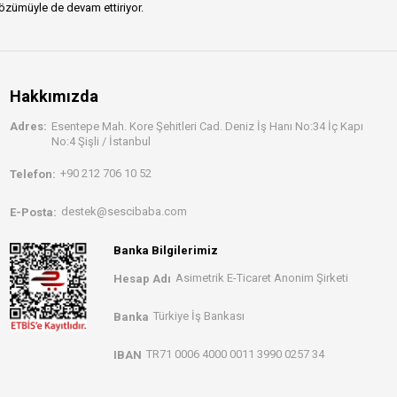
özümüyle de devam ettiriyor.
Hakkımızda
Adres:
Esentepe Mah. Kore Şehitleri Cad. Deniz İş Hanı No:34 İç Kapı
No:4 Şişli / İstanbul
+90 212 706 10 52
Telefon:
destek@sescibaba.com
E-Posta:
Banka Bilgilerimiz
Asimetrik E-Ticaret Anonim Şirketi
Hesap Adı
Türkiye İş Bankası
Banka
TR71 0006 4000 0011 3990 0257 34
IBAN