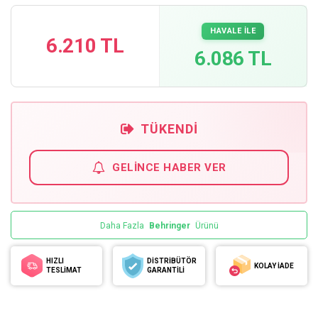
HAVALE İLE
6.210 TL
6.086 TL
TÜKENDI
GELINCE HABER VER
Daha Fazla
Behringer
Ürünü
HIZLI
DİSTRİBÜTÖR
KOLAY İADE
TESLİMAT
GARANTİLİ