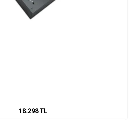
18.298
TL