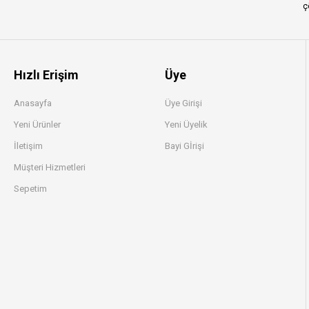
ç
Hızlı Erişim
Üye
Anasayfa
Üye Girişi
Yeni Ürünler
Yeni Üyelik
İletişim
Bayi Gİrişi
Müşteri Hizmetleri
Sepetim