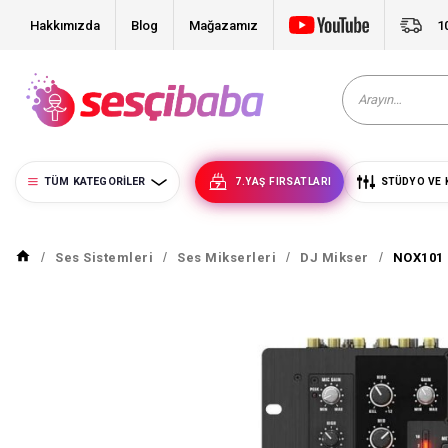
Hakkımızda
Blog
Mağazamız
1
TÜM KATEGORILER
7.YAŞ FIRSATLARI
STÜDYO VE 
Ses Sistemleri
Ses Mikserleri
DJ Mikser
NOX101 