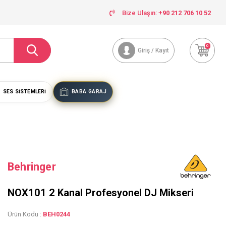
Bize Ulaşın:
+90 212 706 10 52
0
Giriş / Kayıt
SES SISTEMLERI
BABA GARAJ
Behringer
NOX101 2 Kanal Profesyonel DJ Mikseri
Ürün Kodu :
BEH0244