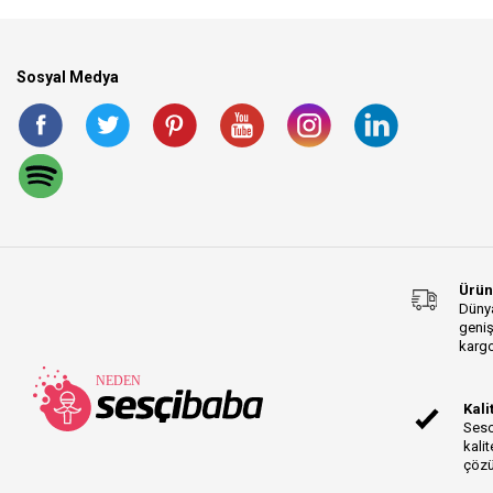
Sosyal Medya
Ürün
Dünya
geniş
kargo
Kali
Sesc
kalit
çözü