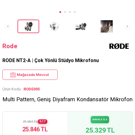
Rode
RODE NT2-A | Çok Yönlü Stüdyo Mikrofonu
Mağazada Mevcut
Ürün Kodu :
RODE005
Multi Pattern, Geniş Diyafram Kondansatör Mikrofon
HAVALE İLE
31.064 TL
%17
25.846 TL
25.329 TL