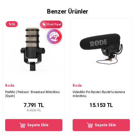
Benzer Ürünler
%
16
Özel Fiyat
Rode
Rode
PodMic | Podcast - Broadcast Mikrofonu
VideoMic Pro Rycote | Rycote'lu kamera
(Siyah)
mikrofonu
7.791
TL
15.153
TL
9.326 TL
Sepete Ekle
Sepete Ekle