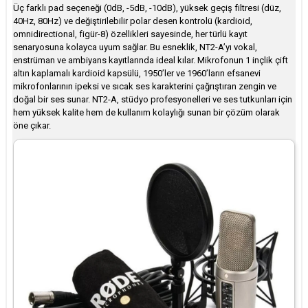
Üç farklı pad seçeneği (0dB, -5dB, -10dB), yüksek geçiş filtresi (düz,
40Hz, 80Hz) ve değiştirilebilir polar desen kontrolü (kardioid,
omnidirectional, figür-8) özellikleri sayesinde, her türlü kayıt
senaryosuna kolayca uyum sağlar. Bu esneklik, NT2-A’yı vokal,
enstrüman ve ambiyans kayıtlarında ideal kılar. Mikrofonun 1 inçlik çift
altın kaplamalı kardioid kapsülü, 1950’ler ve 1960’ların efsanevi
mikrofonlarının ipeksi ve sıcak ses karakterini çağrıştıran zengin ve
doğal bir ses sunar. NT2-A, stüdyo profesyonelleri ve ses tutkunları için
hem yüksek kalite hem de kullanım kolaylığı sunan bir çözüm olarak
öne çıkar.