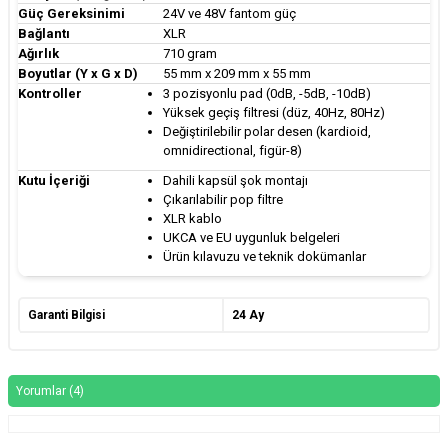
Güç Gereksinimi
24V ve 48V fantom güç
Bağlantı
XLR
Ağırlık
710 gram
Boyutlar (Y x G x D)
55 mm x 209 mm x 55 mm
Kontroller
3 pozisyonlu pad (0dB, -5dB, -10dB)
Yüksek geçiş filtresi (düz, 40Hz, 80Hz)
Değiştirilebilir polar desen (kardioid,
omnidirectional, figür-8)
Kutu İçeriği
Dahili kapsül şok montajı
Çıkarılabilir pop filtre
XLR kablo
UKCA ve EU uygunluk belgeleri
Ürün kılavuzu ve teknik dokümanlar
Garanti Bilgisi
24 Ay
Yorumlar (4)