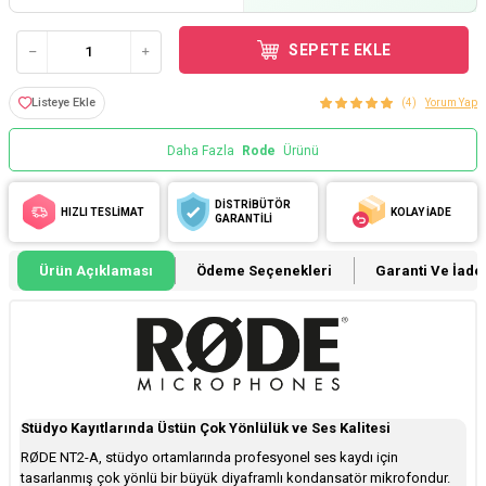
SEPETE EKLE
Listeye Ekle
(4)
Yorum Yap
Daha Fazla
Rode
Ürünü
DİSTRİBÜTÖR
HIZLI TESLİMAT
KOLAY İADE
GARANTİLİ
Ürün Açıklaması
Ödeme Seçenekleri
Garanti Ve İade 
Stüdyo Kayıtlarında Üstün Çok Yönlülük ve Ses Kalitesi
RØDE NT2-A, stüdyo ortamlarında profesyonel ses kaydı için
tasarlanmış çok yönlü bir büyük diyaframlı kondansatör mikrofondur.