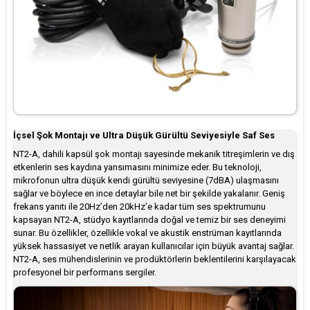
İçsel Şok Montajı ve Ultra Düşük Gürültü Seviyesiyle Saf Ses
NT2-A, dahili kapsül şok montajı sayesinde mekanik titreşimlerin ve dış
etkenlerin ses kaydına yansımasını minimize eder. Bu teknoloji,
mikrofonun ultra düşük kendi gürültü seviyesine (7dBA) ulaşmasını
sağlar ve böylece en ince detaylar bile net bir şekilde yakalanır. Geniş
frekans yanıtı ile 20Hz’den 20kHz’e kadar tüm ses spektrumunu
kapsayan NT2-A, stüdyo kayıtlarında doğal ve temiz bir ses deneyimi
sunar. Bu özellikler, özellikle vokal ve akustik enstrüman kayıtlarında
yüksek hassasiyet ve netlik arayan kullanıcılar için büyük avantaj sağlar.
NT2-A, ses mühendislerinin ve prodüktörlerin beklentilerini karşılayacak
profesyonel bir performans sergiler.