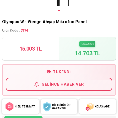
Olympus W - Wenge Ahşap Mikrofon Panel
Ürün Kodu :
7474
HAVALE İLE
15.003 TL
14.703 TL
TÜKENDI
GELINCE HABER VER
DİSTRİBÜTÖR
HIZLI TESLİMAT
KOLAY İADE
GARANTİLİ