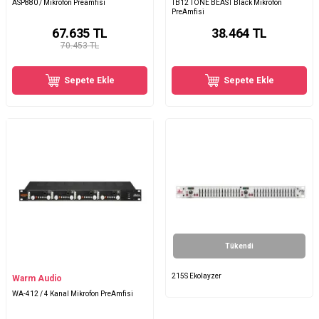
ASP880 / Mikrofon Preamfisi
TB12 TONE BEAST Black Mikrofon
PreAmfisi
67.635
TL
38.464
TL
70.453 TL
Sepete Ekle
Sepete Ekle
Tükendi
215S Ekolayzer
Warm Audio
WA-412 / 4 Kanal Mikrofon PreAmfisi