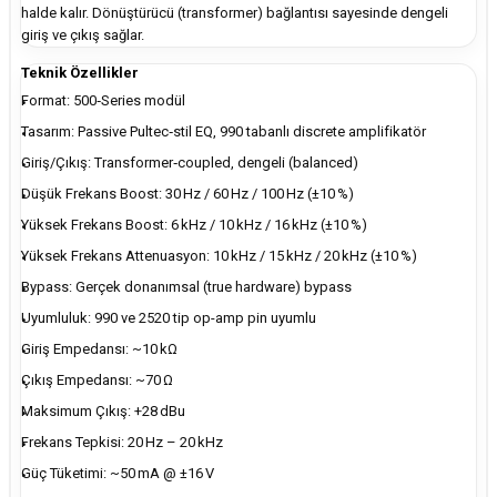
halde kalır. Dönüştürücü (transformer) bağlantısı sayesinde dengeli
giriş ve çıkış sağlar.
Teknik Özellikler
Format: 500‑Series modül
Tasarım: Passive Pultec‑stil EQ, 990 tabanlı discrete amplifikatör
Giriş/Çıkış: Transformer‑coupled, dengeli (balanced)
Düşük Frekans Boost: 30 Hz / 60 Hz / 100 Hz (±10 %)
Yüksek Frekans Boost: 6 kHz / 10 kHz / 16 kHz (±10 %)
Yüksek Frekans Attenuasyon: 10 kHz / 15 kHz / 20 kHz (±10 %)
Bypass: Gerçek donanımsal (true hardware) bypass
Uyumluluk: 990 ve 2520 tip op-amp pin uyumlu
Giriş Empedansı: ~10 kΩ
Çıkış Empedansı: ~70 Ω
Maksimum Çıkış: +28 dBu
Frekans Tepkisi: 20 Hz – 20 kHz
Güç Tüketimi: ~50 mA @ ±16 V