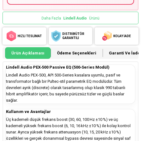
Daha Fazla
Lindell Audio
Ürünü
DİSTRİBÜTÖR
HIZLI TESLİMAT
KOLAY İADE
GARANTİLİ
Ürün Açıklaması
Ödeme Seçenekleri
Garanti Ve İade 
Lindell Audio PEX‑500 Passive EQ (500‑Series Modül)
Lindell Audio PEX‑500, API 500‑Series kasalara uyumlu, pasif ve
transformator bağlı bir Pultec‑stil parametrik EQ modülüdür. Tüm
devreleri ayrık (discrete) olarak tasarlanmış olup klasik 990 tabanlı
hibrit amplifikatör içerir, bu sayede pürüzsüz tizler ve güçlü baslar
sağlar.
Kullanım ve Avantajlar
Üç kademeli düşük frekans boost (30, 60, 100 Hz ±10 %) ve üç
kademeli yüksek frekans boost (6, 10, 16 kHz ±10 %) ile kolay kontrol
sunar. Ayrıca yüksek frekans attenuasyon (10, 15, 20 kHz ±10 %)
özellikleri ve gerçek donanımsal bypass devresi sayesinde sinyal saf