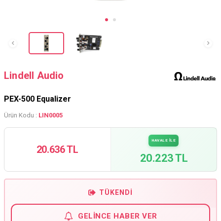
Lindell Audio
PEX-500 Equalizer
Ürün Kodu :
LIN0005
HAVALE İLE
20.636 TL
20.223 TL
TÜKENDI
GELINCE HABER VER