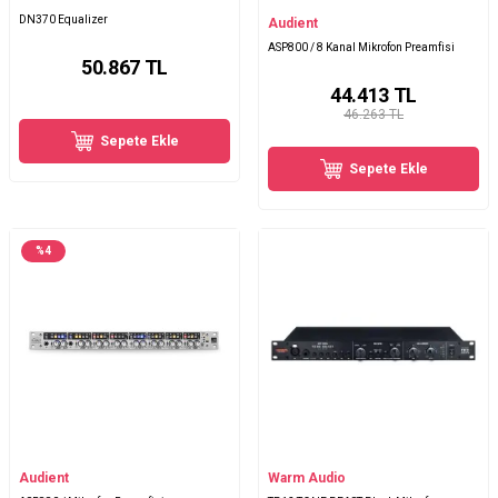
DN370 Equalizer
Audient
ASP800 / 8 Kanal Mikrofon Preamfisi
50.867
TL
44.413
TL
46.263 TL
Sepete Ekle
Sepete Ekle
%
4
Audient
Warm Audio