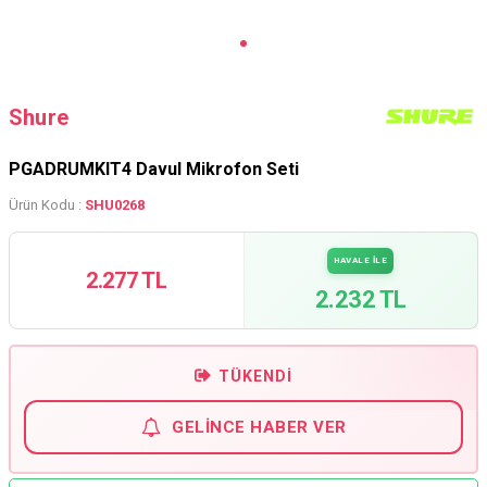
Shure
PGADRUMKIT4 Davul Mikrofon Seti
Ürün Kodu :
SHU0268
HAVALE İLE
2.277 TL
2.232 TL
TÜKENDI
GELINCE HABER VER