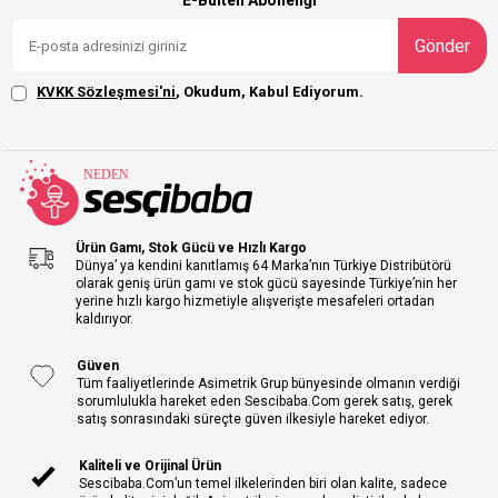
E-Bülten Aboneliği
Gönder
KVKK Sözleşmesi'ni
, Okudum, Kabul Ediyorum.
Ürün Gamı, Stok Gücü ve Hızlı Kargo
Dünya’ ya kendini kanıtlamış 64 Marka’nın Türkiye Distribütörü
olarak geniş ürün gamı ve stok gücü sayesinde Türkiye’nin her
yerine hızlı kargo hizmetiyle alışverişte mesafeleri ortadan
kaldırıyor.
Güven
Tüm faaliyetlerinde Asimetrik Grup bünyesinde olmanın verdiği
sorumlulukla hareket eden Sescibaba.Com gerek satış, gerek
satış sonrasındaki süreçte güven ilkesiyle hareket ediyor.
Kaliteli ve Orijinal Ürün
Sescibaba.Com’un temel ilkelerinden biri olan kalite, sadece