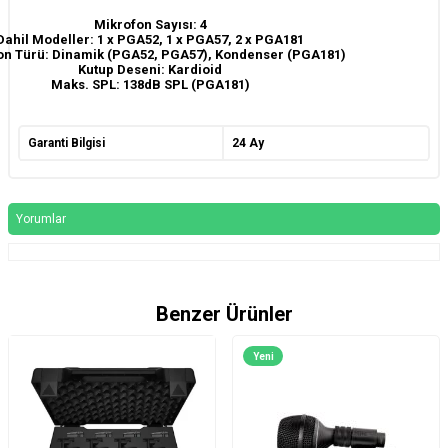
Mikrofon Sayısı: 4
Dahil Modeller: 1 x PGA52, 1 x PGA57, 2 x PGA181
on Türü: Dinamik (PGA52, PGA57), Kondenser (PGA181)
Kutup Deseni: Kardioid
Maks. SPL: 138dB SPL (PGA181)
Garanti Bilgisi
24 Ay
Yorumlar
Benzer Ürünler
Yeni