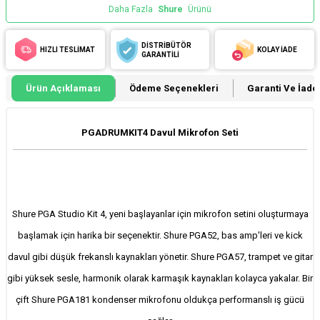
Daha Fazla
Shure
Ürünü
DİSTRİBÜTÖR
HIZLI TESLİMAT
KOLAY İADE
GARANTİLİ
Ürün Açıklaması
Ödeme Seçenekleri
Garanti Ve İade 
PGADRUMKIT4 Davul Mikrofon Seti
Shure PGA Studio Kit 4, yeni başlayanlar için mikrofon setini oluşturmaya
başlamak için harika bir seçenektir. Shure PGA52, bas amp'leri ve kick
davul gibi düşük frekanslı kaynakları yönetir. Shure PGA57, trampet ve gitar
gibi yüksek sesle, harmonik olarak karmaşık kaynakları kolayca yakalar. Bir
çift Shure PGA181 kondenser mikrofonu oldukça performanslı iş gücü