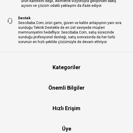
ürün kalitesini değil, Asimetrik vizyonuyla geliştirilen bakış
açısını ve çözüm odaklı yaklaşımı da ifade ediyor.
Destek
Sescibaba.Com; ürün gamı, güven ve kalite anlayışının yanı sıra
sunduğu Teknik Destekle de en üst seviyede müşteri
memnuniyetini hedefliyor. Sescibaba.Com, satış sürecinde
sunduğu profesyonel desteği, satış sonrasında da her türlü
sorunun en hızlı şekilde çözümüyle de devam ettiriyor.
Kategoriler
Önemli Bilgiler
Hızlı Erişim
Üye