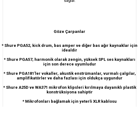
sağlar.
Göze Çarpanlar
* Shure PGA52, kick drum, bas amper ve diğer bas ağır kaynaklar için
idealdir
* Shure PGA57, harmonik olarak zengin, yüksek SPL ses kaynakları
için son derece uyumludur
* Shure PGA181'ler vokaller, akustik enstrümanlar, vurmalı çalgılar,
amplifikatörler ve daha fazlası için oldukça uygundur
* Shure A25D ve WA371 mikrofon klipsleri kırılmaya dayanıklı plastik
konstrüksiyona sahiptir
* Mikrofonları bağlamak için yeterli XLR kablosu