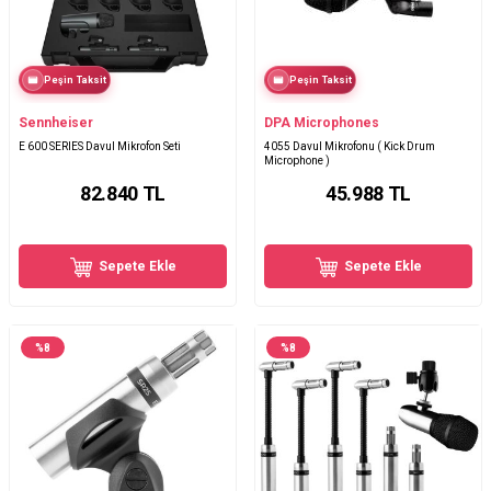
Peşin Taksit
Peşin Taksit
Sennheiser
DPA Microphones
E 600 SERIES Davul Mikrofon Seti
4055 Davul Mikrofonu ( Kick Drum
Microphone )
82.840
TL
45.988
TL
Sepete Ekle
Sepete Ekle
%
8
%
8