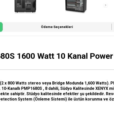
Ödeme Seçenekleri
0S 1600 Watt 10 Kanal Power
(2 x 800 Watts stereo veya Bridge Modunda 1,600 Watts). PM
10-Kanallı PMP1680S , 8 dahili, Südyo Kalitesinde XENYX mic 
e sahiptir. Stüdyo kalitesinde efektler şu şekildedir. Reverb
 Detection System (Önleme Sistemi) ile üstün korunma ve ö