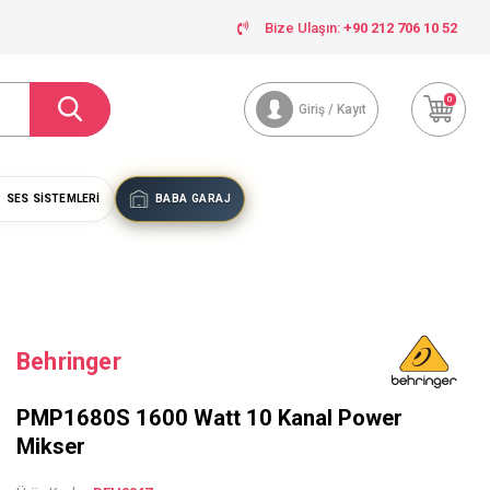
Bize Ulaşın:
+90 212 706 10 52
0
Giriş / Kayıt
SES SISTEMLERI
BABA GARAJ
Behringer
PMP1680S 1600 Watt 10 Kanal Power
Mikser