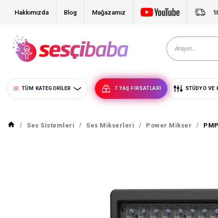
Hakkımızda
Blog
Mağazamız
1
TÜM KATEGORILER
7.YAŞ FIRSATLARI
STÜDYO VE 
Ses Sistemleri
Ses Mikserleri
Power Mikser
PMP1