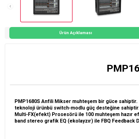
Ürün Açıklaması
PMP168
PMP1680S Anfili Mikser muhteşem bir güce sahiptir. 
teknoloji ürünbü switch-modlu güç desteğine sahiptir. 
Multi-FX(efekt) Prosesörü ile 100 muhteşem hazır efekt
band stereo grafik EQ (ekolayzır) ile FBQ Feedback