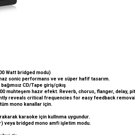
00 Watt bridged modu)
lmaz sonic performans ve ve süper hafif tasarım.
 bağımsız CD/Tape giriş/çıkış
00 muhteşem hazır efekt. Reverb, chorus, flanger, delay, pitc
tly reveals critical frequencies for easy feedback remova
D tüm mono kanallar için.
bırakarak karaoke için kullnıma uygundur.
ör) veya bridged mono amfi işletim modu.