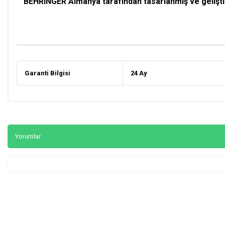
BEHRINGER Almanya tarafından tasarlanmış ve geliştiri
Garanti Bilgisi
24 Ay
Yorumlar