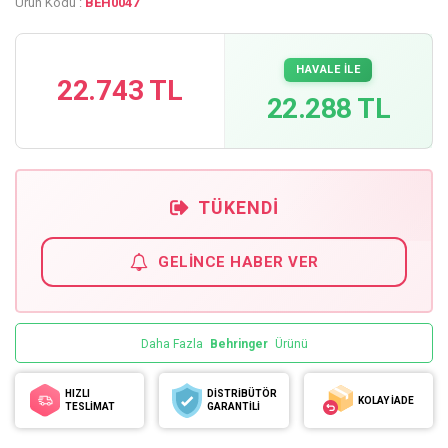
Ürün Kodu :
BEH0047
HAVALE İLE
22.743 TL
22.288 TL
TÜKENDI
GELINCE HABER VER
Daha Fazla
Behringer
Ürünü
HIZLI
DİSTRİBÜTÖR
KOLAY İADE
TESLİMAT
GARANTİLİ